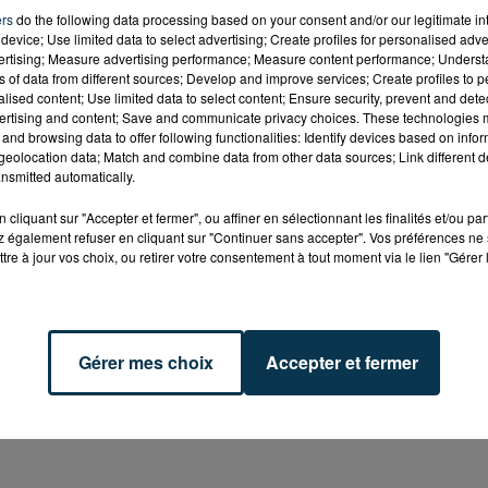
ers
do the following data processing based on your consent and/or our legitimate int
device; Use limited data to select advertising; Create profiles for personalised adver
vertising; Measure advertising performance; Measure content performance; Unders
ns of data from different sources; Develop and improve services; Create profiles to 
alised content; Use limited data to select content; Ensure security, prevent and detect
ertising and content; Save and communicate privacy choices. These technologies
and browsing data to offer following functionalities: Identify devices based on infor
eolocation data; Match and combine data from other data sources; Link different de
nsmitted automatically.
cliquant sur "Accepter et fermer", ou affiner en sélectionnant les finalités et/ou pa
 également refuser en cliquant sur "Continuer sans accepter". Vos préférences ne 
tre à jour vos choix, ou retirer votre consentement à tout moment via le lien "Gérer 
Gérer mes choix
Accepter et fermer
le Lab71 à Dompierre-les-Ormes vous invite à découvrir et
ientifiques gratuits.