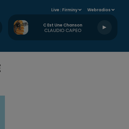
Live :
Firminy
Webradios
C Est Une Chanson
CLAUDIO CAPEO
E