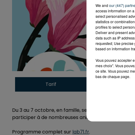
We and
our (447) partn
access information on a 
select personalised ad
statistics or combinatio
profiles to select person
Deliver and present adv
data such as IP address 
requested; Use precise g
based on information tra
Vous pouvez accepter en 
mes choix". Vous pouvez
ce site. Vous pouvez met
bas de chaque page.
Tarif
Payant
Du 3 au 7 octobre, en famille, seul, ou entre amis, 
participer à de nombreuses animations et ateliers sc
Programme complet sur
lab71.fr
.