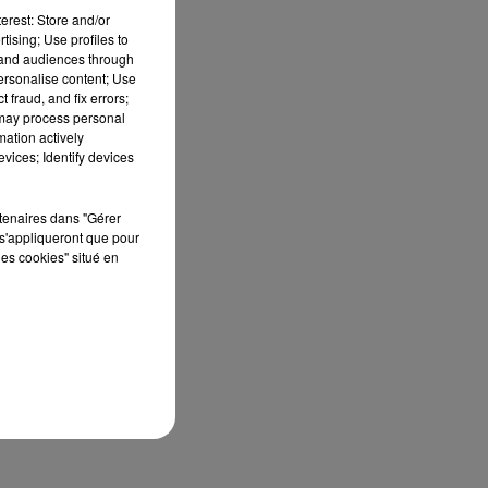
erest: Store and/or
tising; Use profiles to
tand audiences through
personalise content; Use
 fraud, and fix errors;
 may process personal
mation actively
vices; Identify devices
rtenaires dans "Gérer
s'appliqueront que pour
les cookies" situé en