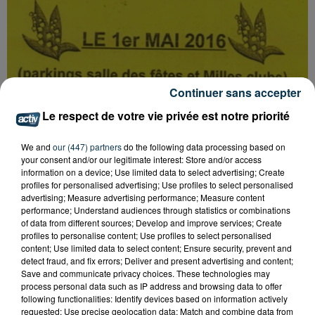
Continuer sans accepter
Le respect de votre vie privée est notre priorité
We and
our (447) partners
do the following data processing based on
your consent and/or our legitimate interest: Store and/or access
information on a device; Use limited data to select advertising; Create
profiles for personalised advertising; Use profiles to select personalised
advertising; Measure advertising performance; Measure content
performance; Understand audiences through statistics or combinations
of data from different sources; Develop and improve services; Create
profiles to personalise content; Use profiles to select personalised
content; Use limited data to select content; Ensure security, prevent and
detect fraud, and fix errors; Deliver and present advertising and content;
Save and communicate privacy choices. These technologies may
process personal data such as IP address and browsing data to offer
following functionalities: Identify devices based on information actively
Tarif
Payant
requested; Use precise geolocation data; Match and combine data from