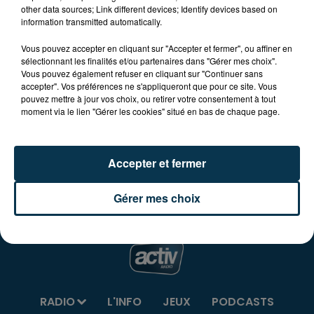
other data sources; Link different devices; Identify devices based on
information transmitted automatically.
er
Dimanche 1
mai à partir de 5H, Vide Grenier autour
Vous pouvez accepter en cliquant sur "Accepter et fermer", ou affiner en
sélectionnant les finalités et/ou partenaires dans "Gérer mes choix".
des Salles des Fêtes à Saint-Etienne-le-Molard
Vous pouvez également refuser en cliquant sur "Continuer sans
organisé par le Comité des Fêtes.
accepter". Vos préférences ne s'appliqueront que pour ce site. Vous
pouvez mettre à jour vos choix, ou retirer votre consentement à tout
moment via le lien "Gérer les cookies" situé en bas de chaque page.
Emplacements gratuits pour les exposants et
réservés aux particuliers.
Accepter et fermer
Buvette et restauration sur place.
Gérer mes choix
RADIO
L'INFO
JEUX
PODCASTS