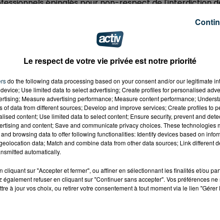
fessionnels épinglés pour non-respect de l'interdiction d
ment Wahbi Khazri passé par l'ASSE.
Désormais à
Contin
uros. Une sanction qui prend effet le 27 juin.
appelle par ailleurs que "les joueurs de football
 toutes les compétitions de football qu'elles soient
Le respect de votre vie privée est notre priorité
ers
do the following data processing based on your consent and/or our legitimate int
device; Use limited data to select advertising; Create profiles for personalised adver
vertising; Measure advertising performance; Measure content performance; Unders
ns of data from different sources; Develop and improve services; Create profiles to 
alised content; Use limited data to select content; Ensure security, prevent and detect
ertising and content; Save and communicate privacy choices. These technologies
and browsing data to offer following functionalities: Identify devices based on infor
eolocation data; Match and combine data from other data sources; Link different de
nsmitted automatically.
cliquant sur "Accepter et fermer", ou affiner en sélectionnant les finalités et/ou pa
 également refuser en cliquant sur "Continuer sans accepter". Vos préférences ne 
tre à jour vos choix, ou retirer votre consentement à tout moment via le lien "Gérer 