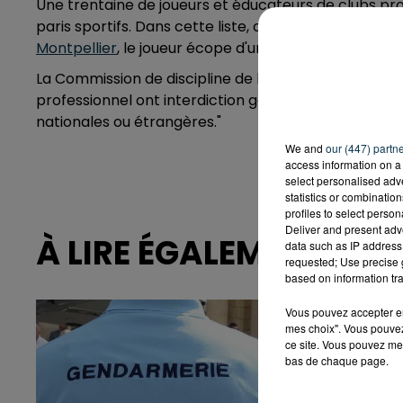
Une trentaine de joueurs et éducateurs de clubs pro
paris sportifs. Dans cette liste, on retrouve notam
Montpellier
, le joueur écope d'une amende de 3 000 e
La Commission de discipline de la Ligue de foot pro r
professionnel ont interdiction générale de parier sur
nationales ou étrangères."
We and
our (447) partn
access information on a 
select personalised ad
statistics or combinatio
profiles to select person
Deliver and present adv
À LIRE ÉGALEMENT
data such as IP address 
requested; Use precise g
based on information tra
Vous pouvez accepter en 
mes choix". Vous pouvez
ce site. Vous pouvez met
bas de chaque page.