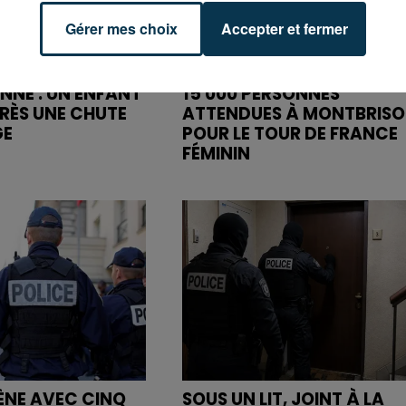
Gérer mes choix
Accepter et fermer
ENNE : UN ENFANT
15 000 PERSONNES
RÈS UNE CHUTE
ATTENDUES À MONTBRIS
GE
POUR LE TOUR DE FRANCE
FÉMININ
MÈNE AVEC CINQ
SOUS UN LIT, JOINT À LA