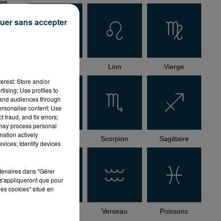
es
uer sans accepter
Cancer
Lion
Vierge
erest: Store and/or
tising; Use profiles to
tand audiences through
personalise content; Use
 fraud, and fix errors;
 may process personal
mation actively
Balance
Scorpion
Sagittaire
vices; Identify devices
rtenaires dans "Gérer
s'appliqueront que pour
les cookies" situé en
Capricorne
Verseau
Poissons