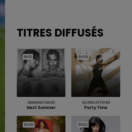
TITRES DIFFUSÉS
6h13
6h13
6h09
6h09
DAMIANO DAVID
GLORIA ESTEFAN
Next Summer
Party Time
6h06
6h06
6h02
6h02