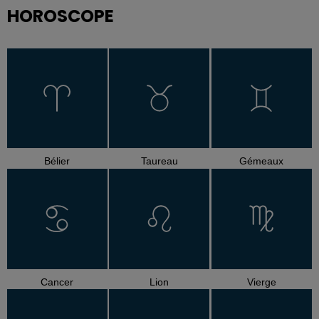
HOROSCOPE
Bélier
Taureau
Gémeaux
Cancer
Lion
Vierge