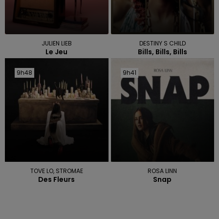
JULIEN LIEB
DESTINY S CHILD
Le Jeu
Bills, Bills, Bills
9h48
9h48
9h41
9h41
TOVE LO, STROMAE
ROSA LINN
Des Fleurs
Snap