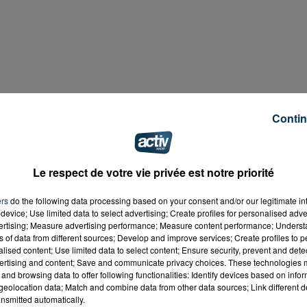
Contin
Le respect de votre vie privée est notre priorité
ers
do the following data processing based on your consent and/or our legitimate int
device; Use limited data to select advertising; Create profiles for personalised adver
vertising; Measure advertising performance; Measure content performance; Unders
ns of data from different sources; Develop and improve services; Create profiles to 
alised content; Use limited data to select content; Ensure security, prevent and detect
ertising and content; Save and communicate privacy choices. These technologies
and browsing data to offer following functionalities: Identify devices based on infor
eolocation data; Match and combine data from other data sources; Link different de
nsmitted automatically.