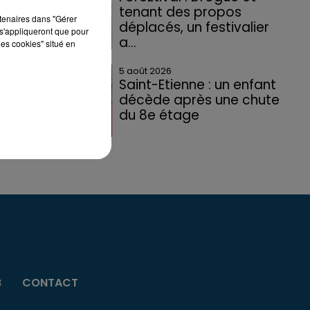
tenant des propos
rtenaires dans "Gérer
déplacés, un festivalier
s'appliqueront que pour
a...
les cookies" situé en
5 août 2026
Saint-Etienne : un enfant
décède après une chute
du 8e étage
B
CONTACT