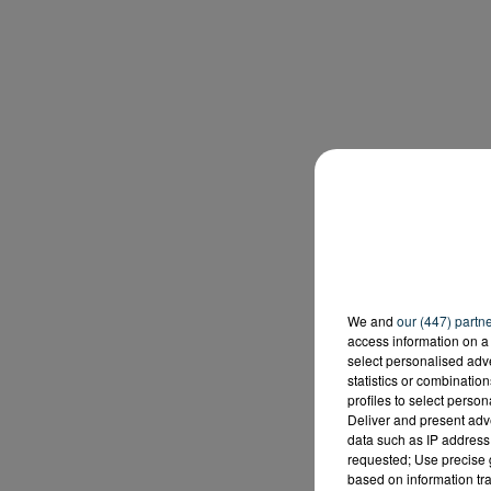
We and
our (447) partn
access information on a 
select personalised ad
statistics or combinatio
profiles to select person
Deliver and present adv
data such as IP address 
requested; Use precise g
based on information tra