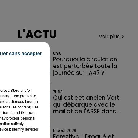
L'ACTU
Voir plus
uer sans accepter
8h18
Pourquoi la circulation
est perturbée toute la
journée sur l'A47 ?
erest: Store and/or
7h52
tising; Use profiles to
Qui est cet ancien Vert
tand audiences through
qui débarque avec le
personalise content; Use
maillot de l'ASSE dans...
 fraud, and fix errors;
 may process personal
mation actively
vices; Identify devices
5 août 2026
Foreztival : Drogué et