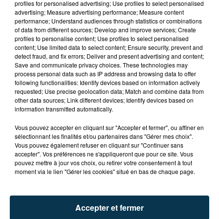
profiles for personalised advertising; Use profiles to select personalised
advertising; Measure advertising performance; Measure content
performance; Understand audiences through statistics or combinations
of data from different sources; Develop and improve services; Create
profiles to personalise content; Use profiles to select personalised
content; Use limited data to select content; Ensure security, prevent and
detect fraud, and fix errors; Deliver and present advertising and content;
Save and communicate privacy choices. These technologies may
FOREZTIVAL : DROGUÉ ET TENANT DES
process personal data such as IP address and browsing data to offer
PROPOS DÉPLACÉS, UN FESTIVALIER A...
following functionalities: Identify devices based on information actively
requested; Use precise geolocation data; Match and combine data from
other data sources; Link different devices; Identify devices based on
information transmitted automatically.
Vous pouvez accepter en cliquant sur "Accepter et fermer", ou affiner en
sélectionnant les finalités et/ou partenaires dans "Gérer mes choix".
Vous pouvez également refuser en cliquant sur "Continuer sans
accepter". Vos préférences ne s'appliqueront que pour ce site. Vous
pouvez mettre à jour vos choix, ou retirer votre consentement à tout
moment via le lien "Gérer les cookies" situé en bas de chaque page.
Accepter et fermer