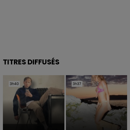
TITRES DIFFUSÉS
3h40
3h40
3h37
3h37