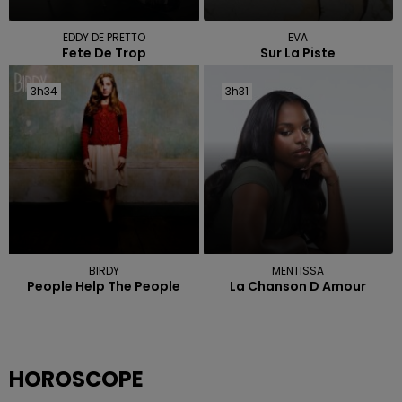
EDDY DE PRETTO
EVA
Fete De Trop
Sur La Piste
3h34
3h34
3h31
3h31
BIRDY
MENTISSA
People Help The People
La Chanson D Amour
HOROSCOPE