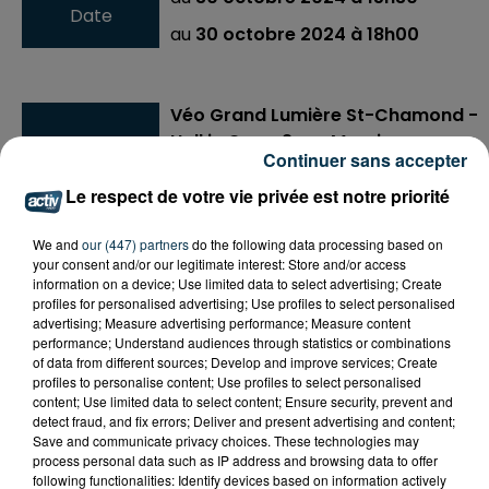
Date
au
30 octobre 2024 à 18h00
Véo Grand Lumière St-Chamond -
Hall in One - 2 rue Maurice
Lieu
Continuer sans accepter
Bonnevialle
42400
St-Chamond
Le respect de votre vie privée est notre priorité
We and
our (447) partners
do the following data processing based on
Payant
your consent and/or our legitimate interest: Store and/or access
Tarif
information on a device; Use limited data to select advertising; Create
Tarif plein : 7 € - Tarif enfant : 5 €
profiles for personalised advertising; Use profiles to select personalised
advertising; Measure advertising performance; Measure content
performance; Understand audiences through statistics or combinations
of data from different sources; Develop and improve services; Create
Festival "Toile des Mômes" organisé par le GRAC
profiles to personalise content; Use profiles to select personalised
content; Use limited data to select content; Ensure security, prevent and
jusqu'au 3 novembre 2024.
detect fraud, and fix errors; Deliver and present advertising and content;
Save and communicate privacy choices. These technologies may
Le Festival jeune public fait son grand retour pour les
process personal data such as IP address and browsing data to offer
vacances d'automne !
following functionalities: Identify devices based on information actively