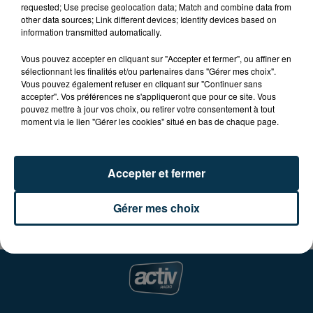
requested; Use precise geolocation data; Match and combine data from
Au programme, une sélection de films pour enfnats,
other data sources; Link different devices; Identify devices based on
accompagnée d'animations et d'ateliers.
information transmitted automatically.
Participez à l'avant-première et ciné-atelier avec le
Vous pouvez accepter en cliquant sur "Accepter et fermer", ou affiner en
film "Hola Frida", le mercredi 30 octobre 2024 à 15H30,
sélectionnant les finalités et/ou partenaires dans "Gérer mes choix".
Vous pouvez également refuser en cliquant sur "Continuer sans
séance suivie d'un atelier fabrication de couronne de
accepter". Vos préférences ne s'appliqueront que pour ce site. Vous
fleurs en partenariat avec la Chaumière fleurie de St-
pouvez mettre à jour vos choix, ou retirer votre consentement à tout
Chamond.
moment via le lien "Gérer les cookies" situé en bas de chaque page.
Tout le programme du festival pour enfants de votre
cinéma Véo Grand Lumière à St-Chamond sur le site
Accepter et fermer
https://saint-chamond.veocinemas.fr/
Gérer mes choix