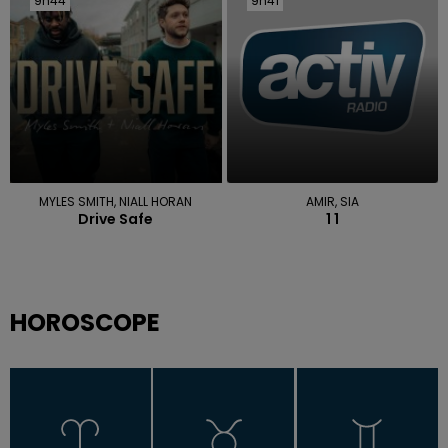
9h44
9h44
9h41
9h41
MYLES SMITH, NIALL HORAN
AMIR, SIA
Drive Safe
1 1
HOROSCOPE