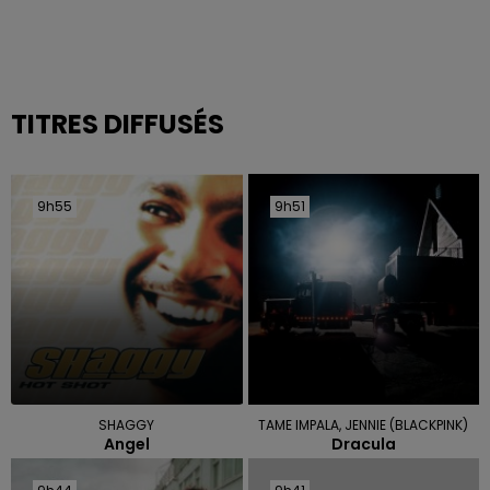
TITRES DIFFUSÉS
9h55
9h55
9h51
9h51
SHAGGY
TAME IMPALA, JENNIE (BLACKPINK)
Angel
Dracula