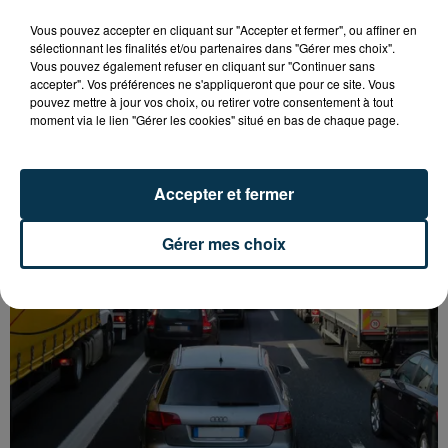
Vous pouvez accepter en cliquant sur "Accepter et fermer", ou affiner en
sélectionnant les finalités et/ou partenaires dans "Gérer mes choix".
Vous pouvez également refuser en cliquant sur "Continuer sans
accepter". Vos préférences ne s'appliqueront que pour ce site. Vous
L’ASSE RÉDUIT FACE À SOCHAUX, UNE
pouvez mettre à jour vos choix, ou retirer votre consentement à tout
PREMIÈRE VICTOIRE POUR NOS VERTS ?
moment via le lien "Gérer les cookies" situé en bas de chaque page.
Accepter et fermer
Gérer mes choix