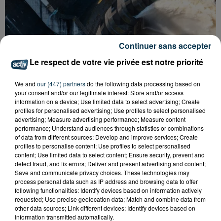
Continuer sans accepter
Le respect de votre vie privée est notre priorité
CYANOBACTÉRIES : LE PRÉFÊT PREND UN
We and
our (447) partners
do the following data processing based on
ARRÊTÉ POUR LES ACTIVITÉS DE...
your consent and/or our legitimate interest: Store and/or access
information on a device; Use limited data to select advertising; Create
profiles for personalised advertising; Use profiles to select personalised
advertising; Measure advertising performance; Measure content
performance; Understand audiences through statistics or combinations
of data from different sources; Develop and improve services; Create
profiles to personalise content; Use profiles to select personalised
content; Use limited data to select content; Ensure security, prevent and
detect fraud, and fix errors; Deliver and present advertising and content;
Save and communicate privacy choices. These technologies may
process personal data such as IP address and browsing data to offer
following functionalities: Identify devices based on information actively
requested; Use precise geolocation data; Match and combine data from
other data sources; Link different devices; Identify devices based on
information transmitted automatically.