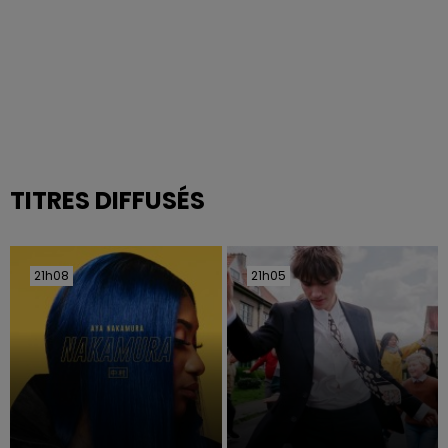
TITRES DIFFUSÉS
21h08
21h08
21h05
21h05