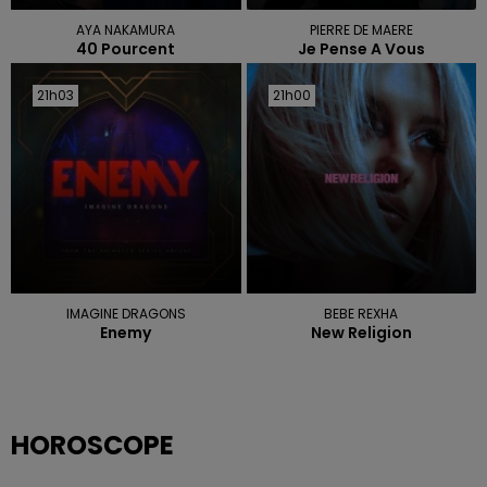
AYA NAKAMURA
PIERRE DE MAERE
40 Pourcent
Je Pense A Vous
21h03
21h03
21h00
21h00
IMAGINE DRAGONS
BEBE REXHA
Enemy
New Religion
HOROSCOPE