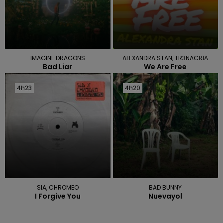
IMAGINE DRAGONS
ALEXANDRA STAN, TR3NACRIA
Bad Liar
We Are Free
4h23
4h23
4h20
4h20
SIA, CHROMEO
BAD BUNNY
I Forgive You
Nuevayol