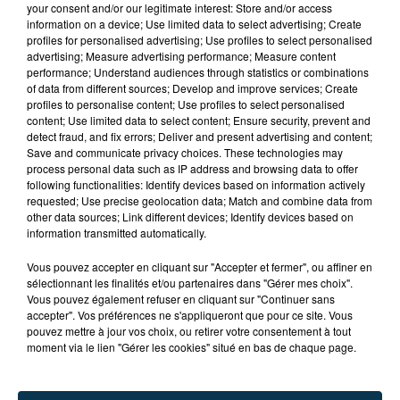
your consent and/or our legitimate interest: Store and/or access
information on a device; Use limited data to select advertising; Create
profiles for personalised advertising; Use profiles to select personalised
advertising; Measure advertising performance; Measure content
performance; Understand audiences through statistics or combinations
of data from different sources; Develop and improve services; Create
profiles to personalise content; Use profiles to select personalised
content; Use limited data to select content; Ensure security, prevent and
detect fraud, and fix errors; Deliver and present advertising and content;
Save and communicate privacy choices. These technologies may
process personal data such as IP address and browsing data to offer
following functionalities: Identify devices based on information actively
requested; Use precise geolocation data; Match and combine data from
CYANOBACTÉRIES : LE PRÉFÊT PREND UN
other data sources; Link different devices; Identify devices based on
information transmitted automatically.
ARRÊTÉ POUR LES ACTIVITÉS DE...
Vous pouvez accepter en cliquant sur "Accepter et fermer", ou affiner en
sélectionnant les finalités et/ou partenaires dans "Gérer mes choix".
Vous pouvez également refuser en cliquant sur "Continuer sans
accepter". Vos préférences ne s'appliqueront que pour ce site. Vous
pouvez mettre à jour vos choix, ou retirer votre consentement à tout
moment via le lien "Gérer les cookies" situé en bas de chaque page.