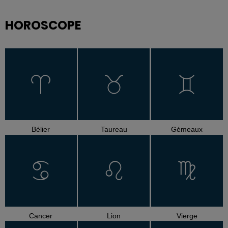
HOROSCOPE
Bélier
Taureau
Gémeaux
Cancer
Lion
Vierge