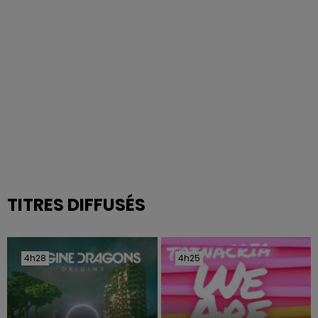
TITRES DIFFUSÉS
4h28
4h28
4h25
4h25