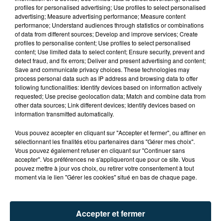
profiles for personalised advertising; Use profiles to select personalised
advertising; Measure advertising performance; Measure content
performance; Understand audiences through statistics or combinations
of data from different sources; Develop and improve services; Create
profiles to personalise content; Use profiles to select personalised
content; Use limited data to select content; Ensure security, prevent and
detect fraud, and fix errors; Deliver and present advertising and content;
Save and communicate privacy choices. These technologies may
process personal data such as IP address and browsing data to offer
following functionalities: Identify devices based on information actively
requested; Use precise geolocation data; Match and combine data from
other data sources; Link different devices; Identify devices based on
TITRES DIFFUSÉS
information transmitted automatically.
Vous pouvez accepter en cliquant sur "Accepter et fermer", ou affiner en
sélectionnant les finalités et/ou partenaires dans "Gérer mes choix".
Vous pouvez également refuser en cliquant sur "Continuer sans
18h08
18h08
18h05
18h05
accepter". Vos préférences ne s'appliqueront que pour ce site. Vous
pouvez mettre à jour vos choix, ou retirer votre consentement à tout
moment via le lien "Gérer les cookies" situé en bas de chaque page.
Accepter et fermer