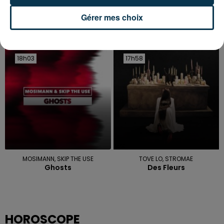
Gérer mes choix
GIMS
THE WEEKND
Parisienne
In Your Eyes
18h03
18h03
17h58
17h58
MOSIMANN, SKIP THE USE
TOVE LO, STROMAE
Ghosts
Des Fleurs
HOROSCOPE