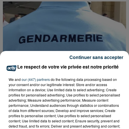
Continuer sans accepter
Le respect de votre vie privée est notre priorité
We and
our (447) partners
do the following data processing based on
your consent and/or our legitimate interest: Store and/or access
information on a device; Use limited data to select advertising; Create
profiles for personalised advertising; Use profiles to select personalised
FOREZTIVAL : DROGUÉ ET TENANT DES
advertising; Measure advertising performance; Measure content
PROPOS DÉPLACÉS, UN FESTIVALIER A...
performance; Understand audiences through statistics or combinations
of data from different sources; Develop and improve services; Create
profiles to personalise content; Use profiles to select personalised
content; Use limited data to select content; Ensure security, prevent and
detect fraud, and fix errors; Deliver and present advertising and content;