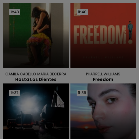
1h43
1h43
1h40
1h40
CAMILA CABELLO, MARIA BECERRA
PHARRELL WILLIAMS
Hasta Los Dientes
Freedom
1h37
1h37
1h35
1h35