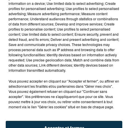
information on a device; Use limited data to select advertising; Create
profiles for personalised advertising; Use profiles to select personalised
advertising; Measure advertising performance; Measure content
performance; Understand audiences through statistics or combinations
of data from different sources; Develop and improve services; Create
profiles to personalise content; Use profiles to select personalised
content; Use limited data to select content; Ensure security, prevent and
detect fraud, and fix errors; Deliver and present advertising and content;
Save and communicate privacy choices. These technologies may
process personal data such as IP address and browsing data to offer
following functionalities: Identify devices based on information actively
requested; Use precise geolocation data; Match and combine data from
other data sources; Link different devices; Identify devices based on
information transmitted automatically.
TITRES DIFFUSÉS
Vous pouvez accepter en cliquant sur "Accepter et fermer", ou affiner en
sélectionnant les finalités et/ou partenaires dans "Gérer mes choix".
Vous pouvez également refuser en cliquant sur "Continuer sans
7h11
7h11
7h07
7h07
accepter". Vos préférences ne s'appliqueront que pour ce site. Vous
pouvez mettre à jour vos choix, ou retirer votre consentement à tout
moment via le lien "Gérer les cookies" situé en bas de chaque page.
Accepter et fermer