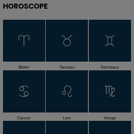
HOROSCOPE
Bélier
Taureau
Gémeaux
Cancer
Lion
Vierge