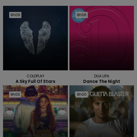
9h09
9h09
9h06
9h06
COLDPLAY
DUA LIPA
A Sky Full Of Stars
Dance The Night
9h03
9h03
9h00
9h00