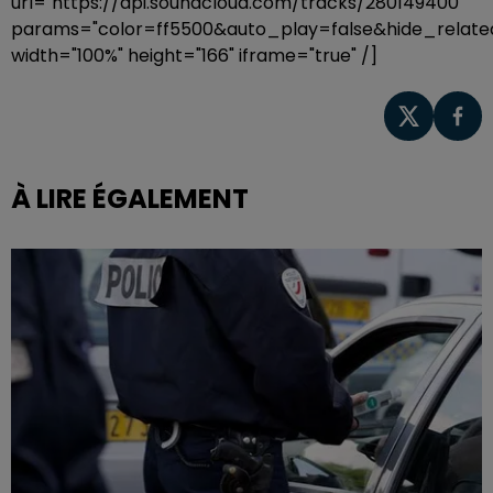
url="https://api.soundcloud.com/tracks/280149400"
params="color=ff5500&auto_play=false&hide_rela
width="100%" height="166" iframe="true" /]
À LIRE ÉGALEMENT