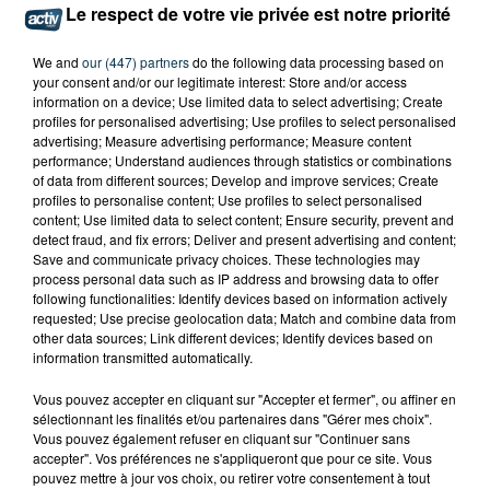
Le respect de votre vie privée est notre priorité
DEMANDER LE DÉPART DE PIERRE EKWAH
We and
our (447) partners
do the following data processing based on
your consent and/or our legitimate interest: Store and/or access
information on a device; Use limited data to select advertising; Create
profiles for personalised advertising; Use profiles to select personalised
advertising; Measure advertising performance; Measure content
performance; Understand audiences through statistics or combinations
of data from different sources; Develop and improve services; Create
profiles to personalise content; Use profiles to select personalised
content; Use limited data to select content; Ensure security, prevent and
detect fraud, and fix errors; Deliver and present advertising and content;
Save and communicate privacy choices. These technologies may
process personal data such as IP address and browsing data to offer
following functionalities: Identify devices based on information actively
requested; Use precise geolocation data; Match and combine data from
other data sources; Link different devices; Identify devices based on
information transmitted automatically.
Vous pouvez accepter en cliquant sur "Accepter et fermer", ou affiner en
CYANOBACTÉRIES : LE PRÉFÊT PREND UN
sélectionnant les finalités et/ou partenaires dans "Gérer mes choix".
ARRÊTÉ POUR LES ACTIVITÉS DE...
Vous pouvez également refuser en cliquant sur "Continuer sans
accepter". Vos préférences ne s'appliqueront que pour ce site. Vous
pouvez mettre à jour vos choix, ou retirer votre consentement à tout