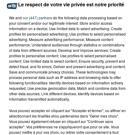
Le respect de votre vie privée est notre priorité
VOLEURS ARRÊTÉS À...
We and
our (447) partners
do the following data processing based on
your consent and/or our legitimate interest: Store and/or access
information on a device; Use limited data to select advertising; Create
profiles for personalised advertising; Use profiles to select personalised
advertising; Measure advertising performance; Measure content
performance; Understand audiences through statistics or combinations
of data from different sources; Develop and improve services; Create
profiles to personalise content; Use profiles to select personalised
content; Use limited data to select content; Ensure security, prevent and
detect fraud, and fix errors; Deliver and present advertising and content;
Save and communicate privacy choices. These technologies may
process personal data such as IP address and browsing data to offer
following functionalities: Identify devices based on information actively
requested; Use precise geolocation data; Match and combine data from
other data sources; Link different devices; Identify devices based on
information transmitted automatically.
Vous pouvez accepter en cliquant sur "Accepter et fermer", ou affiner en
SAINT-ETIENNE : DÉPART DE FEU RUE ROGER
sélectionnant les finalités et/ou partenaires dans "Gérer mes choix".
SALENGRO, LE SECTEUR À ÉVITER
Vous pouvez également refuser en cliquant sur "Continuer sans
accepter". Vos préférences ne s'appliqueront que pour ce site. Vous
pouvez mettre à jour vos choix, ou retirer votre consentement à tout