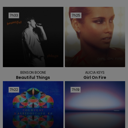
7h33
7h33
7h25
7h25
BENSON BOONE
ALICIA KEYS
Beautiful Things
Girl On Fire
7h22
7h22
7h19
7h19