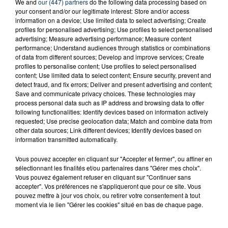
We and
our (447) partners
do the following data processing based on
your consent and/or our legitimate interest: Store and/or access
information on a device; Use limited data to select advertising; Create
profiles for personalised advertising; Use profiles to select personalised
advertising; Measure advertising performance; Measure content
performance; Understand audiences through statistics or combinations
of data from different sources; Develop and improve services; Create
profiles to personalise content; Use profiles to select personalised
content; Use limited data to select content; Ensure security, prevent and
detect fraud, and fix errors; Deliver and present advertising and content;
Save and communicate privacy choices. These technologies may
process personal data such as IP address and browsing data to offer
following functionalities: Identify devices based on information actively
requested; Use precise geolocation data; Match and combine data from
other data sources; Link different devices; Identify devices based on
CYANOBACTÉRIES : LE PRÉFÊT PREND UN
information transmitted automatically.
ARRÊTÉ POUR LES ACTIVITÉS DE...
Vous pouvez accepter en cliquant sur "Accepter et fermer", ou affiner en
sélectionnant les finalités et/ou partenaires dans "Gérer mes choix".
Vous pouvez également refuser en cliquant sur "Continuer sans
accepter". Vos préférences ne s'appliqueront que pour ce site. Vous
pouvez mettre à jour vos choix, ou retirer votre consentement à tout
moment via le lien "Gérer les cookies" situé en bas de chaque page.