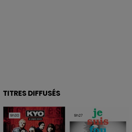
TITRES DIFFUSÉS
9h30
9h30
9h27
9h27