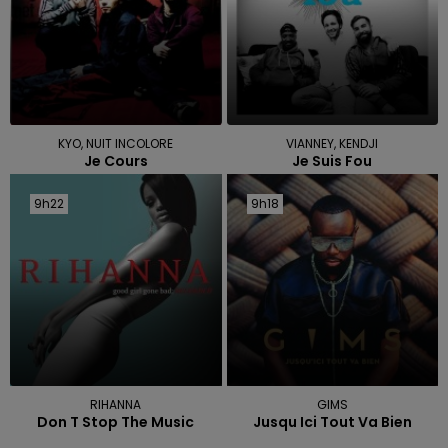
KYO, NUIT INCOLORE
VIANNEY, KENDJI
Je Cours
Je Suis Fou
9h22
9h22
9h18
9h18
RIHANNA
GIMS
Don T Stop The Music
Jusqu Ici Tout Va Bien