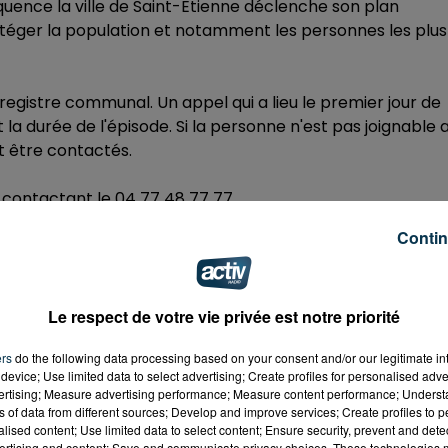
équence la ville de Saint-Etienne déclenche son plan
otéger la population et notamment les personnes les plus
 registre communal. Un appel qui a lieu le premier jour de
 la durée de l'épisode. Si la personne n'est pas joignable 
t être contactés.
 en contactant le 04 77 48 77 77
Contin
ire
en
#VigilanceOrange
#canicule
it de vendredi à samedi.Le niveau 3 du plan
igilance & restez informés ⤵️
https://t.co/NG8D0CQGq8
Le respect de votre vie privée est notre priorité
ers
do the following data processing based on your consent and/or our legitimate int
device; Use limited data to select advertising; Create profiles for personalised adver
vertising; Measure advertising performance; Measure content performance; Unders
ns of data from different sources; Develop and improve services; Create profiles to 
alised content; Use limited data to select content; Ensure security, prevent and detect
ertising and content; Save and communicate privacy choices. These technologies