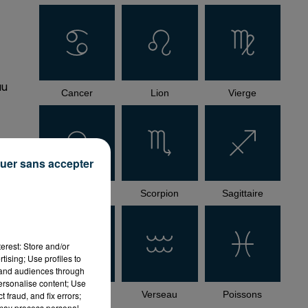
au
Cancer
Lion
Vierge
uer sans accepter
Balance
Scorpion
Sagittaire
erest: Store and/or
tising; Use profiles to
tand audiences through
personalise content; Use
Capricorne
Verseau
Poissons
 fraud, and fix errors;
 may process personal