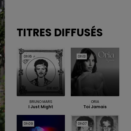
TITRES DIFFUSÉS
0h16
0h16
0h13
0h13
BRUNO MARS
ORIA
I Just Might
Toi Jamais
0h09
0h09
0h07
0h07