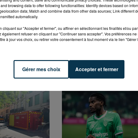
and browsing data to offer following functionalities: Identify devices based on infor
s brumisateurs dès ce vendredi. Ils seront notamment
eolocation data; Match and combine data from other data sources; Link different de
nsmitted automatically.
havanelle, place Jacquard et Place Carnot. La mairie qui
'hydrater, se mouiller le corps plusieurs fois dans la
cliquant sur "Accepter et fermer", ou affiner en sélectionnant les finalités et/ou pa
de la journée.
 également refuser en cliquant sur "Continuer sans accepter". Vos préférences ne 
tre à jour vos choix, ou retirer votre consentement à tout moment via le lien "Gérer 
Gérer mes choix
Accepter et fermer