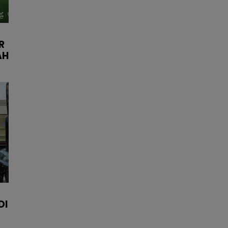
R
AH
DI