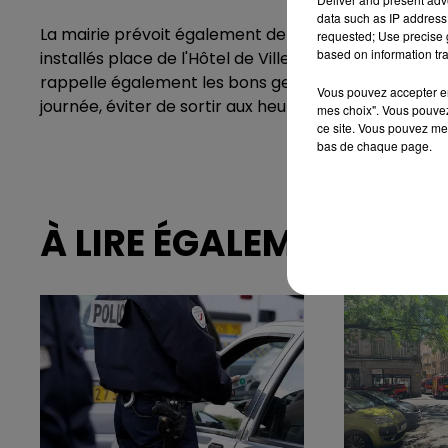
data such as IP address 
La mairie prévoit également de mettre en place de
requested; Use precise g
based on information tra
installés place de l'Hôtel de Ville ou encore Place C
rappelle également les bons gestes à adopter : bien s
Vous pouvez accepter en 
journée, éviter de sortir aux heures les plus chaudes 
mes choix". Vous pouvez
ce site. Vous pouvez met
bas de chaque page.
À LIRE ÉGALEMENT