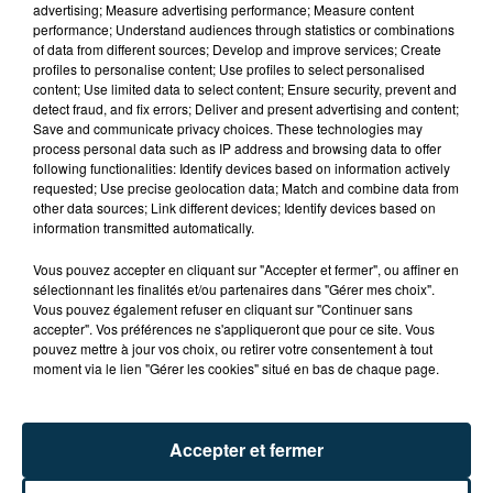
advertising; Measure advertising performance; Measure content
performance; Understand audiences through statistics or combinations
of data from different sources; Develop and improve services; Create
profiles to personalise content; Use profiles to select personalised
content; Use limited data to select content; Ensure security, prevent and
detect fraud, and fix errors; Deliver and present advertising and content;
Save and communicate privacy choices. These technologies may
process personal data such as IP address and browsing data to offer
following functionalities: Identify devices based on information actively
requested; Use precise geolocation data; Match and combine data from
TITRES DIFFUSÉS
other data sources; Link different devices; Identify devices based on
information transmitted automatically.
Vous pouvez accepter en cliquant sur "Accepter et fermer", ou affiner en
9h46
9h46
9h43
9h43
sélectionnant les finalités et/ou partenaires dans "Gérer mes choix".
Vous pouvez également refuser en cliquant sur "Continuer sans
accepter". Vos préférences ne s'appliqueront que pour ce site. Vous
pouvez mettre à jour vos choix, ou retirer votre consentement à tout
moment via le lien "Gérer les cookies" situé en bas de chaque page.
Accepter et fermer