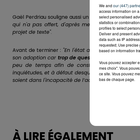
We and
our (447) partn
access information on a 
Gaël Perdriau souligne aussi un
manque de concer
select personalised ad
statistics or combinatio
qui n'a pas offert, d'après mes informations, to
profiles to select person
projet de texte"
.
Deliver and present adv
data such as IP address 
requested; Use precise g
Avant de terminer :
"En l'état actuel du document,
based on information tra
son adoption car
trop de questions sont encore à
Vous pouvez accepter en 
peu de temps afin de construire, ensemble, le
mes choix". Vous pouvez
inquiétudes, et à défaut desquelles il est à craind
ce site. Vous pouvez met
bas de chaque page.
soient dans l'incapacité de l’adopter (...)"
À LIRE ÉGALEMENT