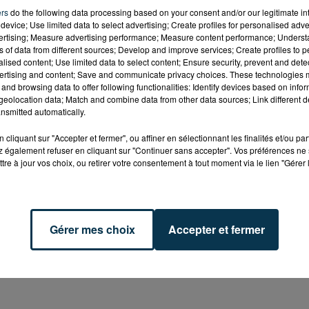
ers
do the following data processing based on your consent and/or our legitimate int
device; Use limited data to select advertising; Create profiles for personalised adver
tations
:
"Je souhaite réagir à la méthodologie employ
vertising; Measure advertising performance; Measure content performance; Unders
ns of data from different sources; Develop and improve services; Create profiles to 
utes les chances aux
collectivités locales
de débattre 
alised content; Use limited data to select content; Ensure security, prevent and detect
ertising and content; Save and communicate privacy choices. These technologies
and browsing data to offer following functionalities: Identify devices based on infor
eolocation data; Match and combine data from other data sources; Link different de
 il me semble indispensable, en conclusion, de surseoi
nsmitted automatically.
 résoudre
. La sagesse réclame que l'on prenne encore 
cliquant sur "Accepter et fermer", ou affiner en sélectionnant les finalités et/ou pa
s réponses concrètes qui permettront de dissiper c
 également refuser en cliquant sur "Continuer sans accepter". Vos préférences ne 
re que la Ville de Saint-Etienne et Saint-Etienne Métrop
tre à jour vos choix, ou retirer votre consentement à tout moment via le lien "Gérer 
Gérer mes choix
Accepter et fermer