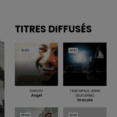
TITRES DIFFUSÉS
9h55
9h55
9h51
9h51
SHAGGY
TAME IMPALA, JENNIE
Angel
(BLACKPINK)
Dracula
9h44
9h44
9h41
9h41