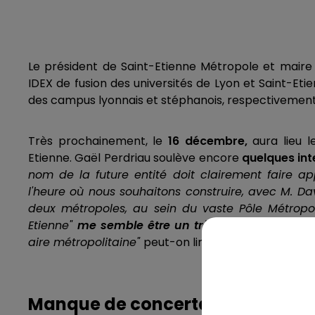
Le président de Saint-Etienne Métropole et maire d
IDEX de fusion des universités de Lyon et Saint-Eti
des campus lyonnais et stéphanois, respectivement
Très prochainement, le
16 décembre,
aura lieu le
Etienne. Gaël Perdriau soulève encore
quelques int
nom de la future entité doit clairement faire appa
l'heure où nous souhaitons construire, avec M. Da
deux métropoles, au sein du vaste Pôle Métropoli
Etienne"
me semble être un très mauvais signal 
aire métropolitaine"
peut-on lire sur le communiqué
Manque de concertations ?