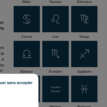
Bélier
Taureau
Gémeaux
jet
ts
Cancer
Lion
Vierge
int
 le
. A
nos
nt-
Balance
Scorpion
Sagittaire
re
uer sans accepter
Capricorne
Verseau
Poissons