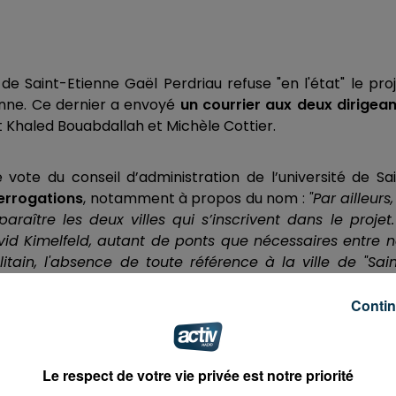
e Saint-Etienne Gaël Perdriau refuse "en l'état" le pro
enne. Ce dernier a envoyé
un courrier aux deux dirigean
 Khaled Bouabdallah et Michèle Cottier.
 vote du conseil d’administration de l’université de Sa
errogations
, notamment à propos du nom :
"Par ailleurs,
raître les deux villes qui s’inscrivent dans le projet
vid Kimelfeld, autant de ponts que nécessaires entre 
tain, l'absence de toute référence à la ville de "Sai
délivré
à l'ensemble des partenaires extérieurs de not
.
Contin
Le respect de votre vie privée est notre priorité