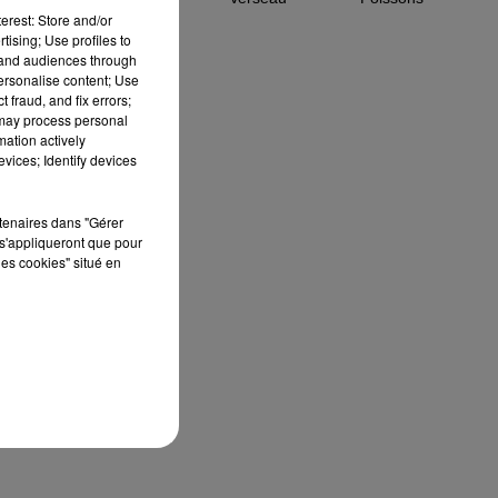
erest: Store and/or
tising; Use profiles to
ée
tand audiences through
personalise content; Use
du
 fraud, and fix errors;
 may process personal
mation actively
vices; Identify devices
r à
un
rtenaires dans "Gérer
es
s'appliqueront que pour
ole
les cookies" situé en