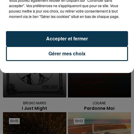
Vous pouvez également refuser en cliquant sur "Continuer sans
accepter". Vos préférences ne s'appliqueront que pour ce site. Vous
pouvez mettre à jour vos choix, ou retirer votre consentement à tout
moment via le lien "Gérer les cookies" situé en bas de chaque page.
TITRES DIFFUSÉS
Accepter et fermer
5h21
5h21
5h18
5h18
Gérer mes choix
BRUNO MARS
LOUANE
I Just Might
Pardonne Moi
5h15
5h15
5h12
5h12