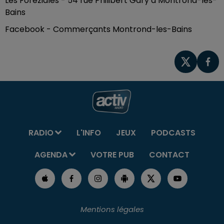
Les Foréziales - 54 rue Philibert Gary à Montrond-les-
Bains
Facebook - Commerçants Montrond-les-Bains
RADIO
L'INFO
JEUX
PODCASTS
AGENDA
VOTRE PUB
CONTACT
Mentions légales