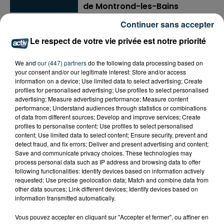
de Montrond-les-Bains
Continuer sans accepter
Le respect de votre vie privée est notre priorité
Ajouter à votre calendrier
We and
our (447) partners
do the following data processing based on
your consent and/or our legitimate interest: Store and/or access
information on a device; Use limited data to select advertising; Create
profiles for personalised advertising; Use profiles to select personalised
du
13 octobre 2024 à 13h00
Date
advertising; Measure advertising performance; Measure content
au
13 octobre 2024 à 18h00
performance; Understand audiences through statistics or combinations
of data from different sources; Develop and improve services; Create
profiles to personalise content; Use profiles to select personalised
content; Use limited data to select content; Ensure security, prevent and
detect fraud, and fix errors; Deliver and present advertising and content;
Les Foréziales - 54 rue Philibert
Save and communicate privacy choices. These technologies may
Lieu
Gary
process personal data such as IP address and browsing data to offer
42210
Montrond-les-Bains
following functionalities: Identify devices based on information actively
requested; Use precise geolocation data; Match and combine data from
other data sources; Link different devices; Identify devices based on
information transmitted automatically.
Payant
Tarif
Vous pouvez accepter en cliquant sur "Accepter et fermer", ou affiner en
4 € le carton / 15 € les 5 / 20 € les