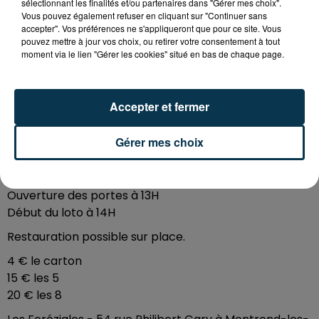
sélectionnant les finalités et/ou partenaires dans "Gérer mes choix".
8
Vous pouvez également refuser en cliquant sur "Continuer sans
accepter". Vos préférences ne s'appliqueront que pour ce site. Vous
pouvez mettre à jour vos choix, ou retirer votre consentement à tout
moment via le lien "Gérer les cookies" situé en bas de chaque page.
Les commerçants et artisans de Montrond-les-Bains
organisent un grand loto aux Foréziales de Montrond-
les-bains le dimanche 13 octobre 2024.
Accepter et fermer
Plus de 5 000 € de lots, dont un séjour de 4 personnes
à Disneyland Paris (hors transport), un repas pour 2
Gérer mes choix
personnes au restaurant étoilé Château Blanchard à
Chazelles-sur Lyon...
Ouverture des portes à 13H
Début du loto à 14H
Restauration possible sur place.
4 € le carton
15 € les 5
20 € les 8