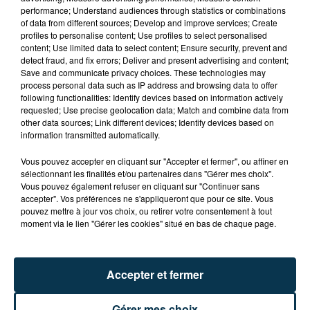
performance; Understand audiences through statistics or combinations
of data from different sources; Develop and improve services; Create
profiles to personalise content; Use profiles to select personalised
content; Use limited data to select content; Ensure security, prevent and
detect fraud, and fix errors; Deliver and present advertising and content;
Save and communicate privacy choices. These technologies may
process personal data such as IP address and browsing data to offer
following functionalities: Identify devices based on information actively
TITRES DIFFUSÉS
requested; Use precise geolocation data; Match and combine data from
other data sources; Link different devices; Identify devices based on
information transmitted automatically.
Vous pouvez accepter en cliquant sur "Accepter et fermer", ou affiner en
12h41
12h41
12h38
12h38
sélectionnant les finalités et/ou partenaires dans "Gérer mes choix".
Vous pouvez également refuser en cliquant sur "Continuer sans
accepter". Vos préférences ne s'appliqueront que pour ce site. Vous
pouvez mettre à jour vos choix, ou retirer votre consentement à tout
moment via le lien "Gérer les cookies" situé en bas de chaque page.
Accepter et fermer
DOECHII
MAROON 5
Gérer mes choix