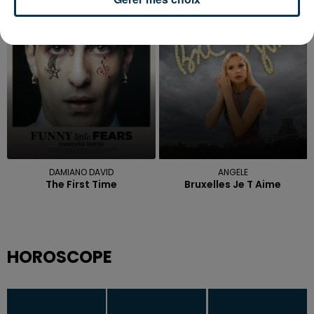
Anxiety
Heroine
12h35
12h35
12h31
12h31
DAMIANO DAVID
ANGELE
The First Time
Bruxelles Je T Aime
HOROSCOPE