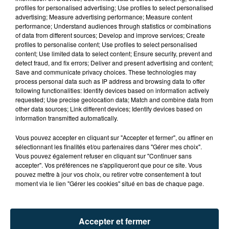
profiles for personalised advertising; Use profiles to select personalised
advertising; Measure advertising performance; Measure content
performance; Understand audiences through statistics or combinations
of data from different sources; Develop and improve services; Create
profiles to personalise content; Use profiles to select personalised
content; Use limited data to select content; Ensure security, prevent and
detect fraud, and fix errors; Deliver and present advertising and content;
Save and communicate privacy choices. These technologies may
process personal data such as IP address and browsing data to offer
following functionalities: Identify devices based on information actively
requested; Use precise geolocation data; Match and combine data from
other data sources; Link different devices; Identify devices based on
TITRES DIFFUSÉS
information transmitted automatically.
Vous pouvez accepter en cliquant sur "Accepter et fermer", ou affiner en
sélectionnant les finalités et/ou partenaires dans "Gérer mes choix".
Vous pouvez également refuser en cliquant sur "Continuer sans
6h38
6h38
6h35
6h35
accepter". Vos préférences ne s'appliqueront que pour ce site. Vous
pouvez mettre à jour vos choix, ou retirer votre consentement à tout
moment via le lien "Gérer les cookies" situé en bas de chaque page.
Accepter et fermer