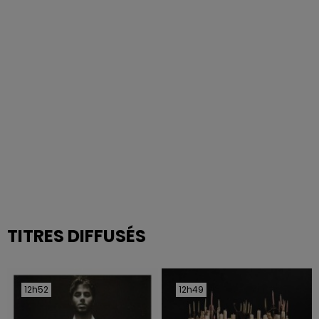
TITRES DIFFUSÉS
12h52
12h52
12h49
12h49