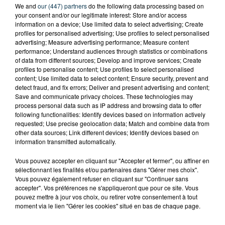
We and
our (447) partners
do the following data processing based on
your consent and/or our legitimate interest: Store and/or access
information on a device; Use limited data to select advertising; Create
profiles for personalised advertising; Use profiles to select personalised
advertising; Measure advertising performance; Measure content
performance; Understand audiences through statistics or combinations
of data from different sources; Develop and improve services; Create
profiles to personalise content; Use profiles to select personalised
content; Use limited data to select content; Ensure security, prevent and
detect fraud, and fix errors; Deliver and present advertising and content;
Save and communicate privacy choices. These technologies may
process personal data such as IP address and browsing data to offer
following functionalities: Identify devices based on information actively
requested; Use precise geolocation data; Match and combine data from
other data sources; Link different devices; Identify devices based on
information transmitted automatically.
CYANOBACTÉRIES : LE PRÉFÊT PREND UN
ARRÊTÉ POUR LES ACTIVITÉS DE...
Vous pouvez accepter en cliquant sur "Accepter et fermer", ou affiner en
sélectionnant les finalités et/ou partenaires dans "Gérer mes choix".
Vous pouvez également refuser en cliquant sur "Continuer sans
accepter". Vos préférences ne s'appliqueront que pour ce site. Vous
pouvez mettre à jour vos choix, ou retirer votre consentement à tout
moment via le lien "Gérer les cookies" situé en bas de chaque page.