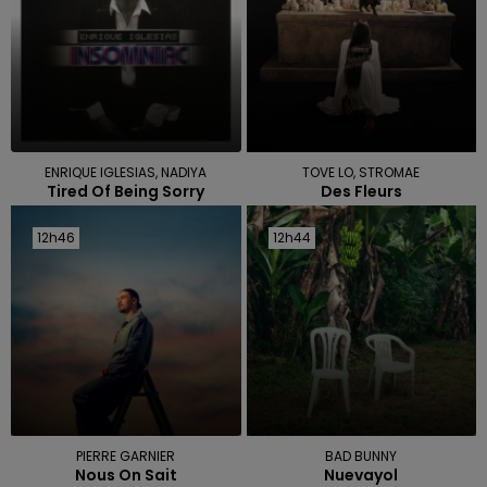
ENRIQUE IGLESIAS, NADIYA
TOVE LO, STROMAE
Tired Of Being Sorry
Des Fleurs
12h46
12h46
12h44
12h44
PIERRE GARNIER
BAD BUNNY
Nous On Sait
Nuevayol