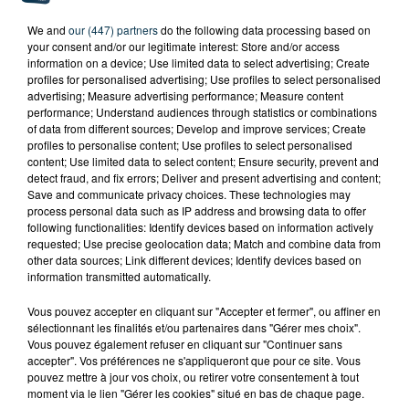
We and
our (447) partners
do the following data processing based on
your consent and/or our legitimate interest: Store and/or access
information on a device; Use limited data to select advertising; Create
profiles for personalised advertising; Use profiles to select personalised
advertising; Measure advertising performance; Measure content
performance; Understand audiences through statistics or combinations
of data from different sources; Develop and improve services; Create
profiles to personalise content; Use profiles to select personalised
content; Use limited data to select content; Ensure security, prevent and
detect fraud, and fix errors; Deliver and present advertising and content;
Save and communicate privacy choices. These technologies may
process personal data such as IP address and browsing data to offer
following functionalities: Identify devices based on information actively
requested; Use precise geolocation data; Match and combine data from
other data sources; Link different devices; Identify devices based on
information transmitted automatically.
CYANOBACTÉRIES : LE PRÉFÊT PREND UN
Vous pouvez accepter en cliquant sur "Accepter et fermer", ou affiner en
ARRÊTÉ POUR LES ACTIVITÉS DE...
sélectionnant les finalités et/ou partenaires dans "Gérer mes choix".
Vous pouvez également refuser en cliquant sur "Continuer sans
accepter". Vos préférences ne s'appliqueront que pour ce site. Vous
pouvez mettre à jour vos choix, ou retirer votre consentement à tout
moment via le lien "Gérer les cookies" situé en bas de chaque page.