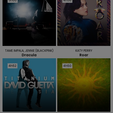
5h00
5h00
4h56
4h56
TAME IMPALA, JENNIE (BLACKPINK)
KATY PERRY
Dracula
Roar
4h52
4h52
4h50
4h50