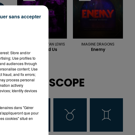
uer sans accepter
MACKLEMORE, RYAN LEWIS
IMAGINE DRAGONS
Can T Hold Us
Enemy
erest: Store and/or
tising; Use profiles to
tand audiences through
personalise content; Use
 fraud, and fix errors;
HOROSCOPE
 may process personal
mation actively
vices; Identify devices
rtenaires dans "Gérer
s'appliqueront que pour
les cookies" situé en