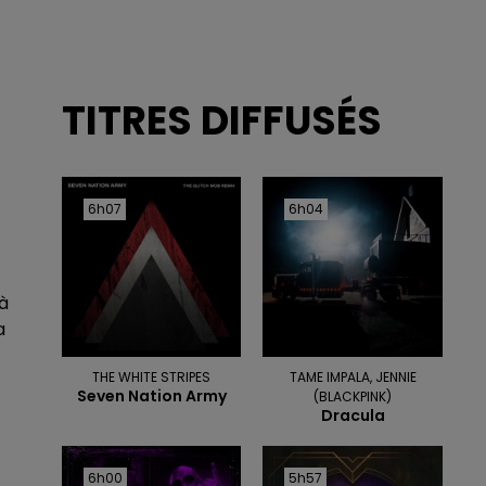
TITRES DIFFUSÉS
6h07
6h07
6h04
6h04
à
a
THE WHITE STRIPES
TAME IMPALA, JENNIE
Seven Nation Army
(BLACKPINK)
Dracula
6h00
6h00
5h57
5h57