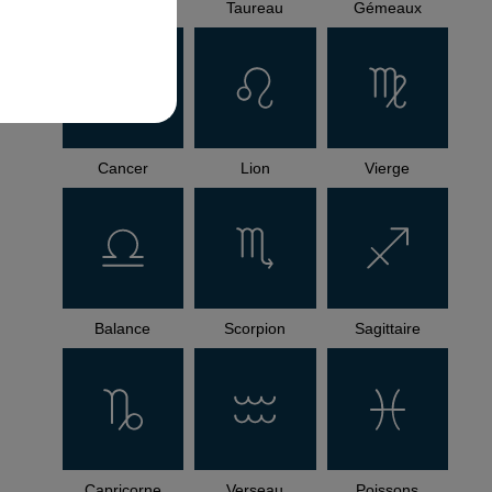
Bélier
Taureau
Gémeaux
Cancer
Lion
Vierge
Balance
Scorpion
Sagittaire
Capricorne
Verseau
Poissons