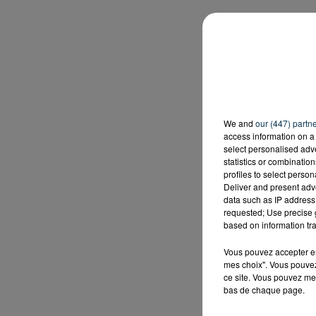
We and
our (447) partn
access information on a 
select personalised ad
statistics or combinatio
profiles to select person
Deliver and present adv
data such as IP address 
requested; Use precise g
based on information tra
Vous pouvez accepter en 
mes choix". Vous pouvez
ce site. Vous pouvez met
bas de chaque page.