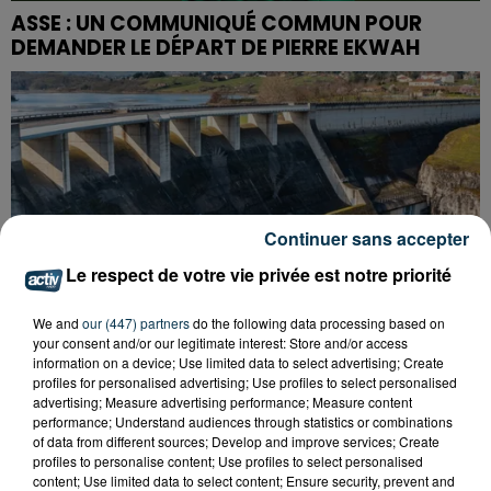
ASSE : UN COMMUNIQUÉ COMMUN POUR
DEMANDER LE DÉPART DE PIERRE EKWAH
Continuer sans accepter
Le respect de votre vie privée est notre priorité
We and
our (447) partners
do the following data processing based on
your consent and/or our legitimate interest: Store and/or access
information on a device; Use limited data to select advertising; Create
profiles for personalised advertising; Use profiles to select personalised
advertising; Measure advertising performance; Measure content
performance; Understand audiences through statistics or combinations
CYANOBACTÉRIES : LE PRÉFÊT PREND UN
of data from different sources; Develop and improve services; Create
profiles to personalise content; Use profiles to select personalised
ARRÊTÉ POUR LES ACTIVITÉS DE...
content; Use limited data to select content; Ensure security, prevent and