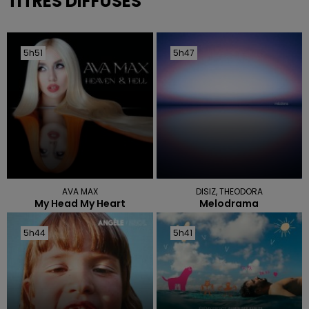
TITRES DIFFUSÉS
5h51
5h51
5h47
5h47
AVA MAX
DISIZ, THEODORA
My Head My Heart
Melodrama
5h44
5h44
5h41
5h41