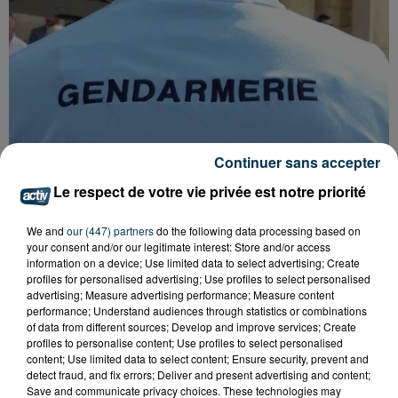
Continuer sans accepter
Le respect de votre vie privée est notre priorité
We and
our (447) partners
do the following data processing based on
your consent and/or our legitimate interest: Store and/or access
information on a device; Use limited data to select advertising; Create
FOREZTIVAL : DROGUÉ ET TENANT DES
profiles for personalised advertising; Use profiles to select personalised
advertising; Measure advertising performance; Measure content
PROPOS DÉPLACÉS, UN FESTIVALIER A...
performance; Understand audiences through statistics or combinations
of data from different sources; Develop and improve services; Create
profiles to personalise content; Use profiles to select personalised
content; Use limited data to select content; Ensure security, prevent and
detect fraud, and fix errors; Deliver and present advertising and content;
Save and communicate privacy choices. These technologies may