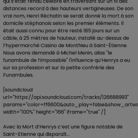
qui s’était rendu célèbre en traversant sur un fil des
distances record à des hauteurs vertigineuses. De son
vrai nom, Henri Réchatin se serait donné la mort à son
domicile stéphanois selon les premier éléments. Il
était aussi connu pour être resté 185 jours sur un
câble, à 25 mètres de hauteur, installé au-dessus de
l’hypermarché Casino de Monthieu à Saint-Étienne.
Nous avons demandé à Michel Menin, alias "le
funambule de l’impossible" l'influence qu’Henrys a eu
sur sa profession et sur la petite confrérie des
Funambules.
[soundcloud
url="https://api.soundcloud.com/tracks/126688993"
params="color=ff6600&auto_play=false&show_artwo
width="100%" height="166" iframe="true" /]
Avec la Mort d’Henrys c’est une figure notable de
Saint-Etienne qui disparaît...