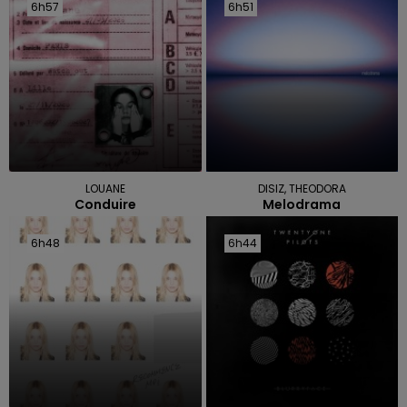
6h57
6h57
6h51
6h51
LOUANE
DISIZ, THEODORA
Conduire
Melodrama
6h48
6h48
6h44
6h44