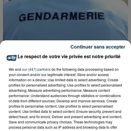
Continuer sans accepter
Le respect de votre vie privée est notre priorité
We and
our (447) partners
do the following data processing based on
your consent and/or our legitimate interest: Store and/or access
FOREZTIVAL : DROGUÉ ET TENANT DES
information on a device; Use limited data to select advertising; Create
PROPOS DÉPLACÉS, UN FESTIVALIER A...
profiles for personalised advertising; Use profiles to select personalised
advertising; Measure advertising performance; Measure content
performance; Understand audiences through statistics or combinations
of data from different sources; Develop and improve services; Create
profiles to personalise content; Use profiles to select personalised
content; Use limited data to select content; Ensure security, prevent and
detect fraud, and fix errors; Deliver and present advertising and content;
Save and communicate privacy choices. These technologies may
process personal data such as IP address and browsing data to offer