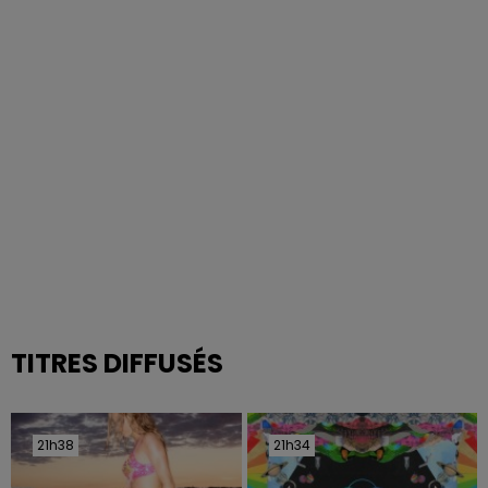
TITRES DIFFUSÉS
21h38
21h38
21h34
21h34