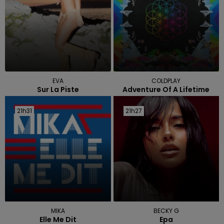
EVA
COLDPLAY
Sur La Piste
Adventure Of A Lifetime
21h31
21h31
21h27
21h27
MIKA
BECKY G
Elle Me Dit
Epa