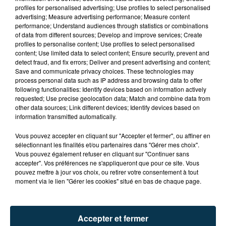
profiles for personalised advertising; Use profiles to select personalised
advertising; Measure advertising performance; Measure content
performance; Understand audiences through statistics or combinations
of data from different sources; Develop and improve services; Create
profiles to personalise content; Use profiles to select personalised
content; Use limited data to select content; Ensure security, prevent and
detect fraud, and fix errors; Deliver and present advertising and content;
Save and communicate privacy choices. These technologies may
process personal data such as IP address and browsing data to offer
following functionalities: Identify devices based on information actively
requested; Use precise geolocation data; Match and combine data from
other data sources; Link different devices; Identify devices based on
TITRES DIFFUSÉS
information transmitted automatically.
Vous pouvez accepter en cliquant sur "Accepter et fermer", ou affiner en
sélectionnant les finalités et/ou partenaires dans "Gérer mes choix".
Vous pouvez également refuser en cliquant sur "Continuer sans
17h27
17h27
17h24
17h24
accepter". Vos préférences ne s'appliqueront que pour ce site. Vous
pouvez mettre à jour vos choix, ou retirer votre consentement à tout
moment via le lien "Gérer les cookies" situé en bas de chaque page.
Accepter et fermer