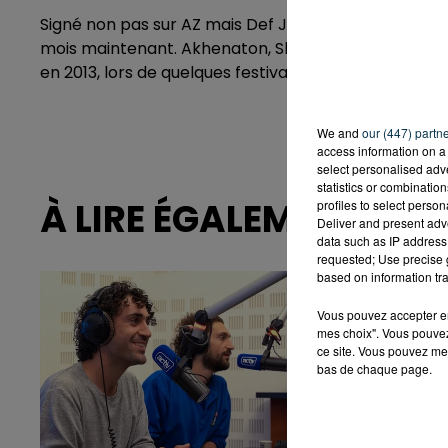
Signé non pas sur AZ mais Def Jam Recordings Franc
mois maintenant. Akhenaton, Shurik'n, Kheops, Imh
en 2013, lors de quelques festivals autour de l'été et
We and
our (447) partn
access information on a 
select personalised ad
statistics or combinatio
À LIRE ÉGALEMENT
profiles to select person
Deliver and present adv
data such as IP address 
requested; Use precise g
based on information tra
Vous pouvez accepter en 
mes choix". Vous pouvez
ce site. Vous pouvez met
bas de chaque page.