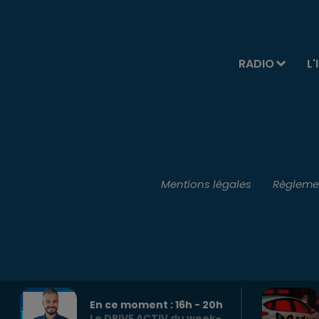
RADIO
L'
Mentions légales
Règlemen
En ce moment :
16
h -
20
h
Le DRIVE ACTIV du week-