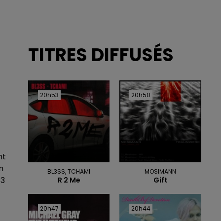
TITRES DIFFUSÉS
20h53
20h53
20h50
20h50
nt
n
BL3SS, TCHAMI
MOSIMANN
13
R 2 Me
Gift
20h47
20h47
20h44
20h44