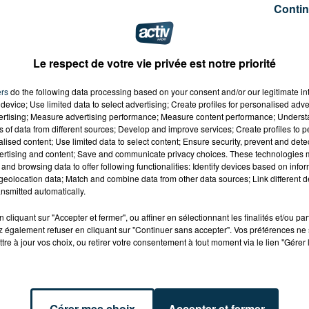
Contin
e, le nouvel album d'IAM sera mis en vente dans quatre
otep et Kephren présenteront ce sixième disque sur scèn
 d'une nouvelle tournée à partir d'octobre.
Le respect de votre vie privée est notre priorité
ers
do the following data processing based on your consent and/or our legitimate int
device; Use limited data to select advertising; Create profiles for personalised adver
vertising; Measure advertising performance; Measure content performance; Unders
ns of data from different sources; Develop and improve services; Create profiles to 
alised content; Use limited data to select content; Ensure security, prevent and detect
ertising and content; Save and communicate privacy choices. These technologies
and browsing data to offer following functionalities: Identify devices based on infor
eolocation data; Match and combine data from other data sources; Link different de
nsmitted automatically.
cliquant sur "Accepter et fermer", ou affiner en sélectionnant les finalités et/ou pa
 également refuser en cliquant sur "Continuer sans accepter". Vos préférences ne 
tre à jour vos choix, ou retirer votre consentement à tout moment via le lien "Gérer 
Gérer mes choix
Accepter et fermer