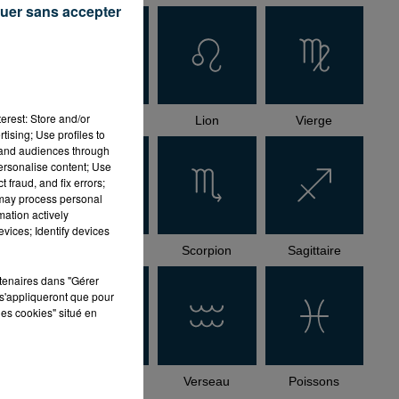
uer sans accepter
e
erest: Store and/or
Cancer
Lion
Vierge
tising; Use profiles to
tand audiences through
personalise content; Use
 fraud, and fix errors;
 may process personal
mation actively
vices; Identify devices
Balance
Scorpion
Sagittaire
rtenaires dans "Gérer
s'appliqueront que pour
les cookies" situé en
Capricorne
Verseau
Poissons