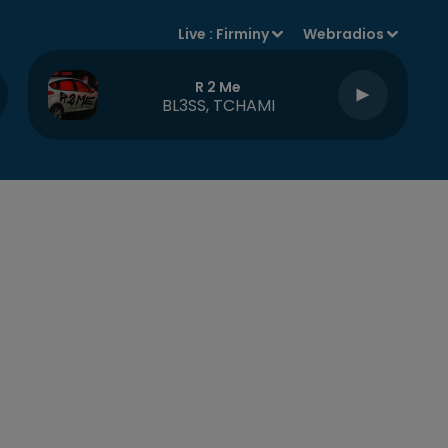
Live :
Firminy
Webradios
R 2 Me
BL3SS, TCHAMI