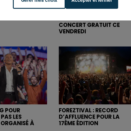
C LE MAILLOT DE
SAINT-ÉTIENNE : SANTA ET
NS SON DERNIER
BIANCA COSTA EN
CONCERT GRATUIT CE
VENDREDI
NG POUR
FOREZTIVAL : RECORD
 PAS LES
D’AFFLUENCE POUR LA
" ORGANISÉ À
17ÈME ÉDITION