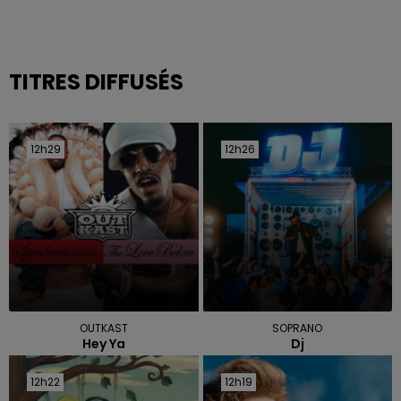
TITRES DIFFUSÉS
12h29
12h29
12h26
12h26
OUTKAST
SOPRANO
Hey Ya
Dj
12h22
12h22
12h19
12h19