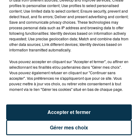
profiles to personalise content; Use profiles to select personalised
SAINT-ETIENNE : UN ENFANT DÉCÈDE APRÈS
content; Use limited data to select content; Ensure security, prevent and
UNE CHUTE DU 8E ÉTAGE
detect fraud, and fix errors; Deliver and present advertising and content;
Save and communicate privacy choices. These technologies may
process personal data such as IP address and browsing data to offer
following functionalities: Identify devices based on information actively
requested; Use precise geolocation data; Match and combine data from
other data sources; Link different devices; Identify devices based on
information transmitted automatically.
Vous pouvez accepter en cliquant sur "Accepter et fermer", ou affiner en
sélectionnant les finalités et/ou partenaires dans "Gérer mes choix".
Vous pouvez également refuser en cliquant sur "Continuer sans
accepter". Vos préférences ne s'appliqueront que pour ce site. Vous
pouvez mettre à jour vos choix, ou retirer votre consentement à tout
moment via le lien "Gérer les cookies" situé en bas de chaque page.
Accepter et fermer
15 000 PERSONNES ATTENDUES À
Gérer mes choix
MONTBRISON POUR LE TOUR DE FRANCE