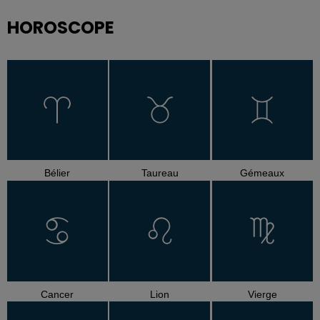
HOROSCOPE
Bélier
Taureau
Gémeaux
Cancer
Lion
Vierge