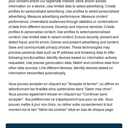
your consent and/or our legitimate interest: Store and/or access
information on a device; Use limited data to select advertising; Create
profiles for personalised advertising; Use profiles to select personalised
advertising; Measure advertising performance; Measure content
performance; Understand audiences through statistics or combinations
of data from different sources; Develop and improve services; Create
profiles to personalise content; Use profiles to select personalised
content; Use limited data to select content; Ensure security, prevent and
detect fraud, and fix errors; Deliver and present advertising and content;
Save and communicate privacy choices. These technologies may
process personal data such as IP address and browsing data to offer
following functionalities: Identify devices based on information actively
requested; Use precise geolocation data; Match and combine data from
other data sources; Link different devices; Identify devices based on
information transmitted automatically.
TITRES DIFFUSÉS
Vous pouvez accepter en cliquant sur "Accepter et fermer", ou affiner en
sélectionnant les finalités et/ou partenaires dans "Gérer mes choix".
Vous pouvez également refuser en cliquant sur "Continuer sans
accepter". Vos préférences ne s'appliqueront que pour ce site. Vous
1h31
1h31
1h29
1h29
pouvez mettre à jour vos choix, ou retirer votre consentement à tout
moment via le lien "Gérer les cookies" situé en bas de chaque page.