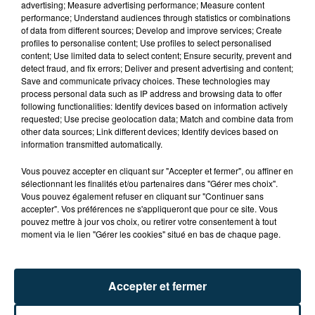
advertising; Measure advertising performance; Measure content
performance; Understand audiences through statistics or combinations
of data from different sources; Develop and improve services; Create
profiles to personalise content; Use profiles to select personalised
content; Use limited data to select content; Ensure security, prevent and
detect fraud, and fix errors; Deliver and present advertising and content;
Save and communicate privacy choices. These technologies may
CYANOBACTÉRIES : LE PRÉFÊT PREND UN
process personal data such as IP address and browsing data to offer
following functionalities: Identify devices based on information actively
ARRÊTÉ POUR LES ACTIVITÉS DE...
requested; Use precise geolocation data; Match and combine data from
other data sources; Link different devices; Identify devices based on
information transmitted automatically.
Vous pouvez accepter en cliquant sur "Accepter et fermer", ou affiner en
sélectionnant les finalités et/ou partenaires dans "Gérer mes choix".
Vous pouvez également refuser en cliquant sur "Continuer sans
accepter". Vos préférences ne s'appliqueront que pour ce site. Vous
pouvez mettre à jour vos choix, ou retirer votre consentement à tout
moment via le lien "Gérer les cookies" situé en bas de chaque page.
Accepter et fermer