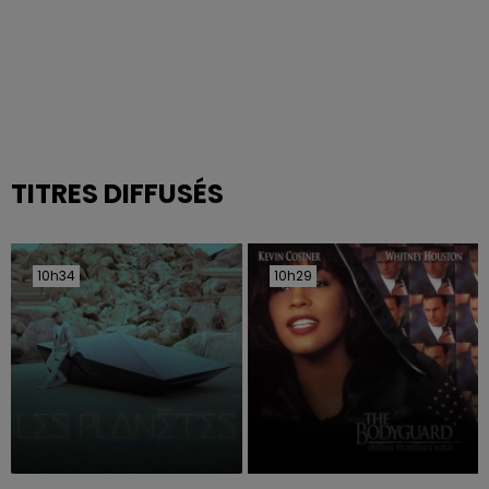
TITRES DIFFUSÉS
10h34
10h34
10h29
10h29