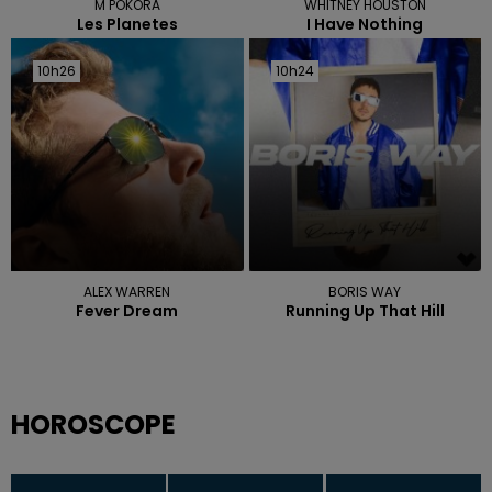
M POKORA
WHITNEY HOUSTON
Les Planetes
I Have Nothing
10h26
10h26
10h24
10h24
ALEX WARREN
BORIS WAY
Fever Dream
Running Up That Hill
HOROSCOPE