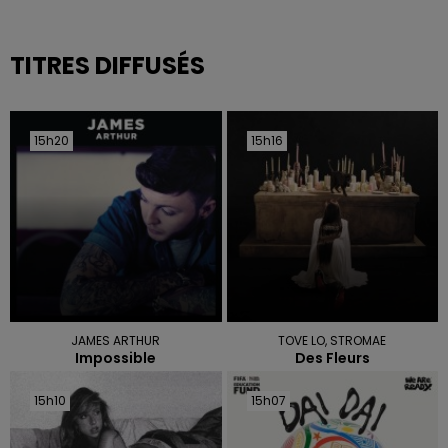
TITRES DIFFUSÉS
15h20
15h20
15h16
15h16
JAMES ARTHUR
TOVE LO, STROMAE
Impossible
Des Fleurs
15h10
15h10
15h07
15h07