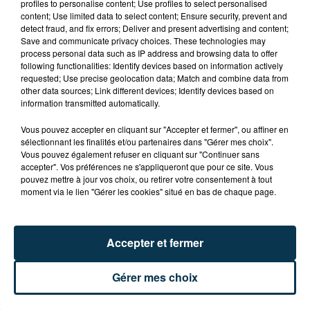
profiles to personalise content; Use profiles to select personalised
BISON FUTÉ HISSE LE DRAPEAU ROUGE CE
content; Use limited data to select content; Ensure security, prevent and
SAMEDI !
detect fraud, and fix errors; Deliver and present advertising and content;
Save and communicate privacy choices. These technologies may
process personal data such as IP address and browsing data to offer
following functionalities: Identify devices based on information actively
requested; Use precise geolocation data; Match and combine data from
other data sources; Link different devices; Identify devices based on
information transmitted automatically.
Vous pouvez accepter en cliquant sur "Accepter et fermer", ou affiner en
sélectionnant les finalités et/ou partenaires dans "Gérer mes choix".
Vous pouvez également refuser en cliquant sur "Continuer sans
accepter". Vos préférences ne s'appliqueront que pour ce site. Vous
pouvez mettre à jour vos choix, ou retirer votre consentement à tout
moment via le lien "Gérer les cookies" situé en bas de chaque page.
Accepter et fermer
Gérer mes choix
LOIRE : 4 NOUVEAUX FÉLINS DE CIRQUE
ACCUEILLIS À...