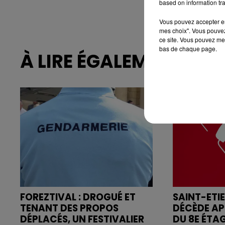
based on information tra
Vous pouvez accepter en 
mes choix". Vous pouvez
ce site. Vous pouvez met
bas de chaque page.
À LIRE ÉGALEMENT
FOREZTIVAL : DROGUÉ ET
SAINT-ETI
TENANT DES PROPOS
DÉCÈDE AP
DÉPLACÉS, UN FESTIVALIER
DU 8E ÉTA