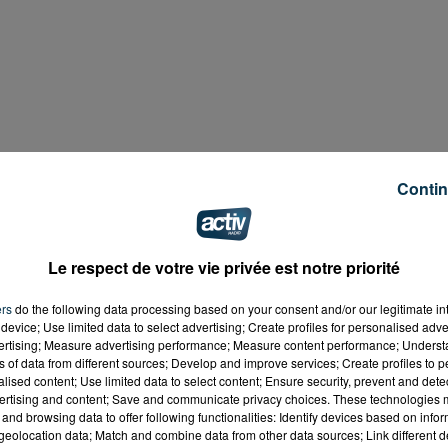
Contin
rengo à Saint-Etienne… Le feu a pris au 4ème et dernier
ment brûlé.
Le respect de votre vie privée est notre priorité
ers
do the following data processing based on your consent and/or our legitimate int
ne partie du toit s'est même effondrée. Les pompiers
device; Use limited data to select advertising; Create profiles for personalised adver
er cette propagation. Sept personnes, au total, ont été
vertising; Measure advertising performance; Measure content performance; Unders
ssée. Il s'agit de l'occupante de l'appartement dévasté
ns of data from different sources; Develop and improve services; Create profiles to 
alised content; Use limited data to select content; Ensure security, prevent and detect
tions, elle se serait endormie avec une cigarette.
ertising and content; Save and communicate privacy choices. These technologies
and browsing data to offer following functionalities: Identify devices based on infor
257479169
eolocation data; Match and combine data from other data sources; Link different de