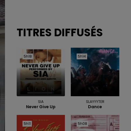
TITRES DIFFUSÉS
5h18
5h18
5h14
5h14
SIA
SLAYYYTER
Never Give Up
Dance
5h11
5h11
5h08
5h08