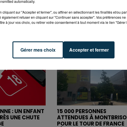
nsmitted automatically.
cliquant sur "Accepter et fermer", ou affiner en sélectionnant les finalités et/ou pa
 également refuser en cliquant sur "Continuer sans accepter". Vos préférences ne 
tre à jour vos choix, ou retirer votre consentement à tout moment via le lien "Gérer 
Gérer mes choix
Accepter et fermer
ENNE : UN ENFANT
15 000 PERSONNES
RÈS UNE CHUTE
ATTENDUES À MONTBRIS
GE
POUR LE TOUR DE FRANCE