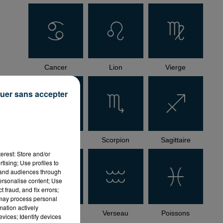
Cancer
Lion
Vierge
uer sans accepter
Balance
Scorpion
Sagittaire
erest: Store and/or
tising; Use profiles to
tand audiences through
.
personalise content; Use
 fraud, and fix errors;
 may process personal
mation actively
Capricorne
Verseau
Poissons
vices; Identify devices