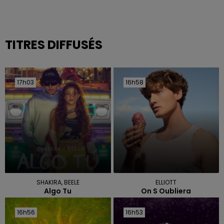
TITRES DIFFUSÉS
17h03
17h03
16h58
16h58
SHAKIRA, BEELE
ELLIOTT
Algo Tu
On S Oubliera
16h56
16h56
16h53
16h53