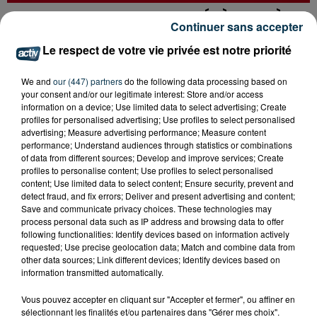
SAINT-ETIENNE : UN ENFANT DÉCÈDE APRÈS
Continuer sans accepter
UNE CHUTE DU 8E ÉTAGE
Le respect de votre vie privée est notre priorité
We and
our (447) partners
do the following data processing based on
your consent and/or our legitimate interest: Store and/or access
information on a device; Use limited data to select advertising; Create
profiles for personalised advertising; Use profiles to select personalised
advertising; Measure advertising performance; Measure content
performance; Understand audiences through statistics or combinations
of data from different sources; Develop and improve services; Create
profiles to personalise content; Use profiles to select personalised
content; Use limited data to select content; Ensure security, prevent and
detect fraud, and fix errors; Deliver and present advertising and content;
Save and communicate privacy choices. These technologies may
process personal data such as IP address and browsing data to offer
following functionalities: Identify devices based on information actively
requested; Use precise geolocation data; Match and combine data from
other data sources; Link different devices; Identify devices based on
information transmitted automatically.
15 000 PERSONNES ATTENDUES À
Vous pouvez accepter en cliquant sur "Accepter et fermer", ou affiner en
MONTBRISON POUR LE TOUR DE FRANCE
sélectionnant les finalités et/ou partenaires dans "Gérer mes choix".