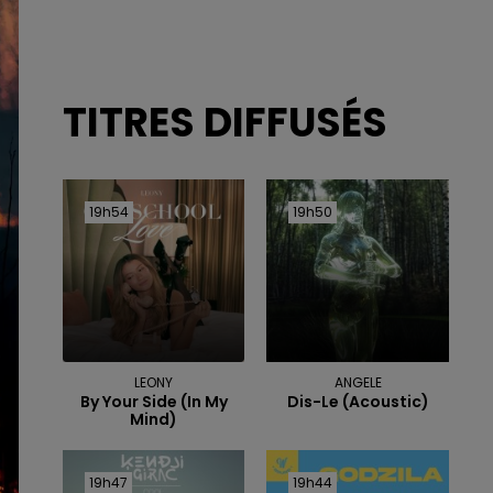
TITRES DIFFUSÉS
19h54
19h54
19h50
19h50
LEONY
ANGELE
By Your Side (in My
Dis-Le (acoustic)
Mind)
19h47
19h47
19h44
19h44