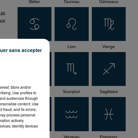
Bélier
Taureau
Gémeaux
uis
eux
Cancer
Lion
Vierge
uer sans accepter
erest: Store and/or
Balance
Scorpion
Sagittaire
tising; Use profiles to
tand audiences through
personalise content; Use
 fraud, and fix errors;
 may process personal
mation actively
vices; Identify devices
Capricorne
Verseau
Poissons