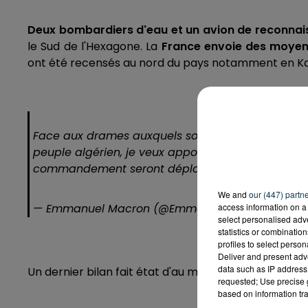
Deux bombardiers d'eau et un avion de reconna
le Sud de l'Hexagone. La
France envoie des moye
ont été recensés au nord du pays notamment en Ka
Face aux drames auxquels sont confrontés les amis
peuple algérien, je veux apporter tout notre sout
commandement seront déployés en Kabylie en pro
We and
our (447) partn
— Emmanuel Macron (@EmmanuelMacron)
Augus
access information on a 
select personalised ad
statistics or combinatio
profiles to select person
Deliver and present adv
data such as IP address 
Un dernier bilan fait état d'au moins
69 morts.
requested; Use precise g
based on information tra