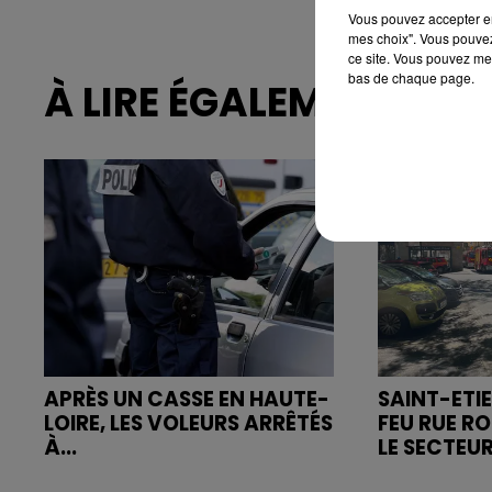
Vous pouvez accepter en 
mes choix". Vous pouvez
ce site. Vous pouvez met
bas de chaque page.
À LIRE ÉGALEMENT
APRÈS UN CASSE EN HAUTE-
SAINT-ETIE
LOIRE, LES VOLEURS ARRÊTÉS
FEU RUE R
À...
LE SECTEUR