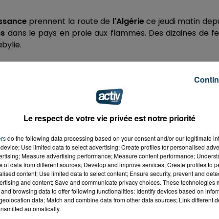
issance
prennent la route de
l'Algérie
ce jeudi matin dep
ns
dans le pays en proie aux flammes. Des dizaines de f
bylie.
Contin
 de la France, notre solidarité est sans réserve. Au
ien. Dès demain, deux Canadairs et un avion de
Le respect de votre vie privée est notre priorité
ie à de violents incendies.
ers
do the following data processing based on your consent and/or our legitimate int
t 11, 2021
device; Use limited data to select advertising; Create profiles for personalised adver
vertising; Measure advertising performance; Measure content performance; Unders
ns of data from different sources; Develop and improve services; Create profiles to 
alised content; Use limited data to select content; Ensure security, prevent and detect
ertising and content; Save and communicate privacy choices. These technologies
and browsing data to offer following functionalities: Identify devices based on infor
eolocation data; Match and combine data from other data sources; Link different de
nsmitted automatically.