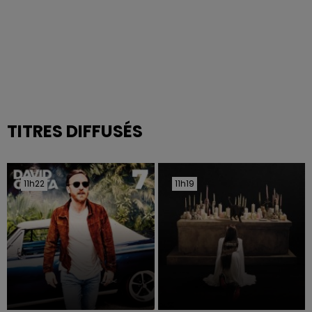
TITRES DIFFUSÉS
11h22
11h22
11h19
11h19