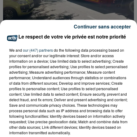
Continuer sans accepter
Le respect de votre vie privée est notre priorité
SAINT-ETIENNE : DÉPART DE FEU RUE ROGER
SALENGRO, LE SECTEUR À ÉVITER
We and
our (447) partners
do the following data processing based on
your consent and/or our legitimate interest: Store and/or access
information on a device; Use limited data to select advertising; Create
profiles for personalised advertising; Use profiles to select personalised
advertising; Measure advertising performance; Measure content
performance; Understand audiences through statistics or combinations
of data from different sources; Develop and improve services; Create
profiles to personalise content; Use profiles to select personalised
content; Use limited data to select content; Ensure security, prevent and
detect fraud, and fix errors; Deliver and present advertising and content;
Save and communicate privacy choices. These technologies may
process personal data such as IP address and browsing data to offer
following functionalities: Identify devices based on information actively
requested; Use precise geolocation data; Match and combine data from
other data sources; Link different devices; Identify devices based on
information transmitted automatically.