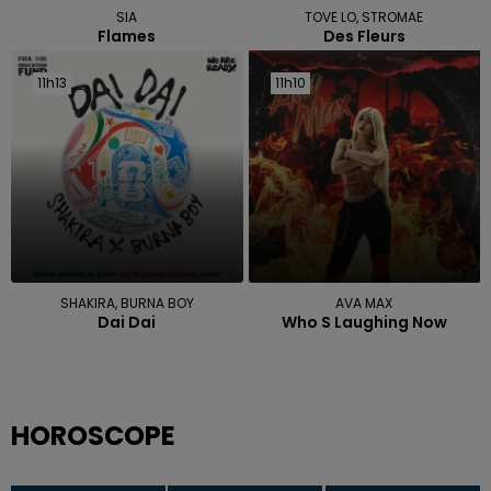
SIA
TOVE LO, STROMAE
Flames
Des Fleurs
11h13
11h13
11h10
11h10
SHAKIRA, BURNA BOY
AVA MAX
Dai Dai
Who S Laughing Now
HOROSCOPE