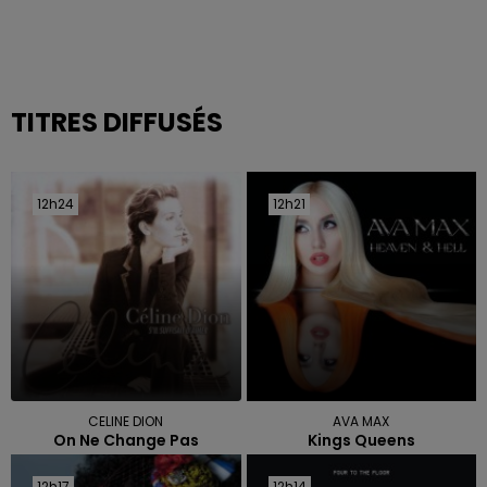
TITRES DIFFUSÉS
12h24
12h24
12h21
12h21
CELINE DION
AVA MAX
On Ne Change Pas
Kings Queens
12h17
12h17
12h14
12h14