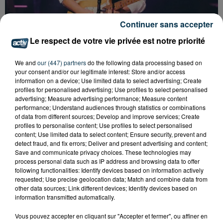
Continuer sans accepter
Le respect de votre vie privée est notre priorité
We and
our (447) partners
do the following data processing based on
your consent and/or our legitimate interest: Store and/or access
SAINT-ÉTIENNE : SANTA ET BIANCA COSTA EN
information on a device; Use limited data to select advertising; Create
CONCERT GRATUIT CE VENDREDI
profiles for personalised advertising; Use profiles to select personalised
advertising; Measure advertising performance; Measure content
performance; Understand audiences through statistics or combinations
of data from different sources; Develop and improve services; Create
profiles to personalise content; Use profiles to select personalised
content; Use limited data to select content; Ensure security, prevent and
detect fraud, and fix errors; Deliver and present advertising and content;
Save and communicate privacy choices. These technologies may
process personal data such as IP address and browsing data to offer
following functionalities: Identify devices based on information actively
requested; Use precise geolocation data; Match and combine data from
other data sources; Link different devices; Identify devices based on
information transmitted automatically.
Vous pouvez accepter en cliquant sur "Accepter et fermer", ou affiner en