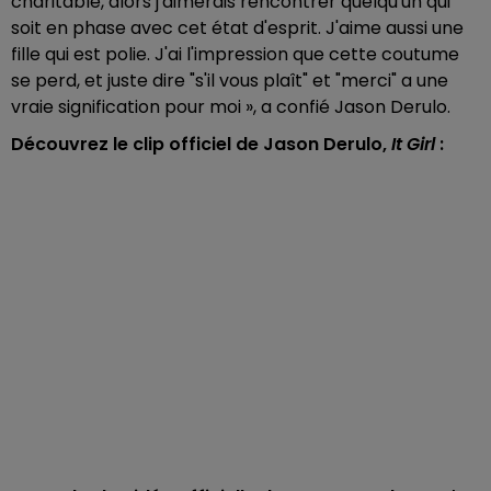
charitable, alors j'aimerais rencontrer quelqu'un qui
soit en phase avec cet état d'esprit. J'aime aussi une
fille qui est polie. J'ai l'impression que cette coutume
se perd, et juste dire "s'il vous plaît" et "merci" a une
vraie signification pour moi », a confié Jason Derulo.
Découvrez le clip officiel de Jason Derulo,
It Girl
: