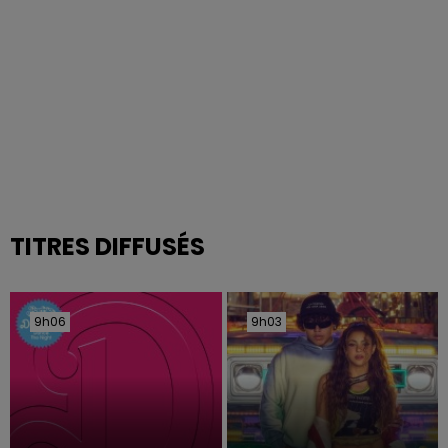
TITRES DIFFUSÉS
9h06
9h06
9h03
9h03