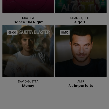
DUA LIPA
SHAKIRA, BEELE
Dance The Night
Algo Tu
9h00
9h00
8h57
8h57
DAVID GUETTA
AMIR
Money
A L Imparfaite