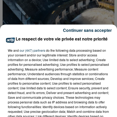
Continuer sans accepter
Le respect de votre vie privée est notre priorité
We and
our (447) partners
do the following data processing based on
CYANOBACTÉRIES : LE PRÉFÊT PREND UN
your consent and/or our legitimate interest: Store and/or access
ARRÊTÉ POUR LES ACTIVITÉS DE...
information on a device; Use limited data to select advertising; Create
profiles for personalised advertising; Use profiles to select personalised
advertising; Measure advertising performance; Measure content
performance; Understand audiences through statistics or combinations
of data from different sources; Develop and improve services; Create
profiles to personalise content; Use profiles to select personalised
content; Use limited data to select content; Ensure security, prevent and
detect fraud, and fix errors; Deliver and present advertising and content;
Save and communicate privacy choices. These technologies may
process personal data such as IP address and browsing data to offer
following functionalities: Identify devices based on information actively
requested; Use precise geolocation data; Match and combine data from
other data sources; Link different devices; Identify devices based on