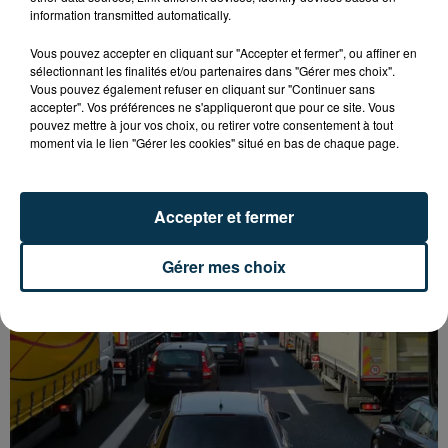
information transmitted automatically.
Vous pouvez accepter en cliquant sur "Accepter et fermer", ou affiner en
sélectionnant les finalités et/ou partenaires dans "Gérer mes choix".
Vous pouvez également refuser en cliquant sur "Continuer sans
accepter". Vos préférences ne s'appliqueront que pour ce site. Vous
pouvez mettre à jour vos choix, ou retirer votre consentement à tout
L’ASSE RÉDUIT FACE À SOCHAUX, UNE
moment via le lien "Gérer les cookies" situé en bas de chaque page.
PREMIÈRE VICTOIRE POUR NOS VERTS ?
Accepter et fermer
Gérer mes choix