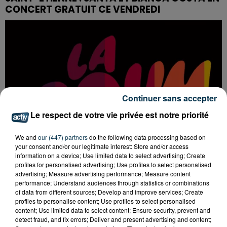
CONCERT GRATUIT CE VENDREDI
Continuer sans accepter
Le respect de votre vie privée est notre priorité
We and
our (447) partners
do the following data processing based on
your consent and/or our legitimate interest: Store and/or access
information on a device; Use limited data to select advertising; Create
profiles for personalised advertising; Use profiles to select personalised
advertising; Measure advertising performance; Measure content
performance; Understand audiences through statistics or combinations
LA BOUM DÉBARQUE À SAINT-ETIENNE !
of data from different sources; Develop and improve services; Create
profiles to personalise content; Use profiles to select personalised
content; Use limited data to select content; Ensure security, prevent and
detect fraud, and fix errors; Deliver and present advertising and content;