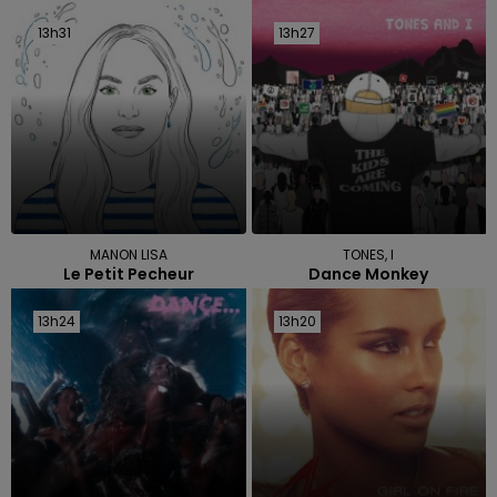
13h31
13h31
13h27
13h27
MANON LISA
TONES, I
Le Petit Pecheur
Dance Monkey
13h24
13h24
13h20
13h20