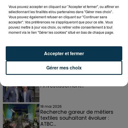
Vous pouvez accepter en cliquant sur "Accepter et fermer", ou affiner en
sélectionnant les finalités et/ou partenaires dans "Gérer mes choix".
DANS LA LOIRE
Voir plus
Vous pouvez également refuser en cliquant sur "Continuer sans
accepter". Vos préférences ne s'appliqueront que pour ce site. Vous
pouvez mettre à jour vos choix, ou retirer votre consentement à tout
21 juillet 2026
moment via le lien "Gérer les cookies" situé en bas de chaque page.
Basket : roster, calendrier... le point
sur le SCABB
Accepter et fermer
Gérer mes choix
1er juin 2026
À Roanne, Or en Cash donne
accès aux avantages de
l’investissement...
18 mai 2026
Recherche gareur de métiers
textiles souhaitant évoluer :
ATBC...