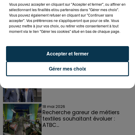
Vous pouvez accepter en cliquant sur "Accepter et fermer", ou affiner en
DANS LA LOIRE
sélectionnant les finalités et/ou partenaires dans "Gérer mes choix".
Voir plus
Vous pouvez également refuser en cliquant sur "Continuer sans
accepter". Vos préférences ne s'appliqueront que pour ce site. Vous
pouvez mettre à jour vos choix, ou retirer votre consentement à tout
21 juillet 2026
moment via le lien "Gérer les cookies" situé en bas de chaque page.
Basket : roster, calendrier... le point
sur le SCABB
Accepter et fermer
1er juin 2026
Gérer mes choix
À Roanne, Or en Cash donne
accès aux avantages de
l’investissement...
18 mai 2026
Recherche gareur de métiers
textiles souhaitant évoluer :
ATBC...