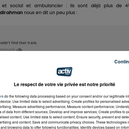
f et social et ambulancier : ils sont déjà plus de 4
Abdirahman
nous en dit un peu plus :
Contin
Le respect de votre vie privée est notre priorité
s veulent travailler dans le secteur de la santé, comme
ers
do the following data processing based on your consent and/or our legitimate int
device; Use limited data to select advertising; Create profiles for personalised adver
vertising; Measure advertising performance; Measure content performance; Unders
ns of data from different sources; Develop and improve services; Create profiles to 
alised content; Use limited data to select content; Ensure security, prevent and detect
ertising and content; Save and communicate privacy choices. These technologies
and browsing data to offer following functionalities: Identify devices based on infor