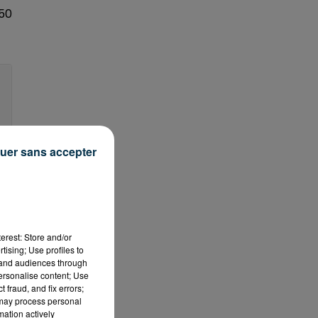
50
uer sans accepter
 le
erest: Store and/or
tising; Use profiles to
tand audiences through
personalise content; Use
 fraud, and fix errors;
 may process personal
mation actively