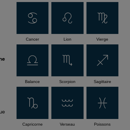
Cancer
Lion
Vierge
nne
Balance
Scorpion
Sagittaire
rue
Capricorne
Verseau
Poissons