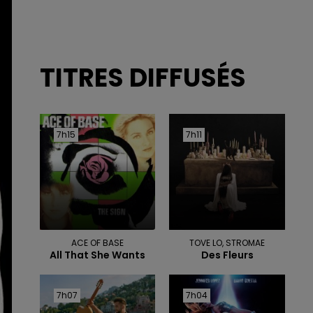
TITRES DIFFUSÉS
7h15
7h15
7h11
7h11
ACE OF BASE
TOVE LO, STROMAE
All That She Wants
Des Fleurs
7h07
7h07
7h04
7h04