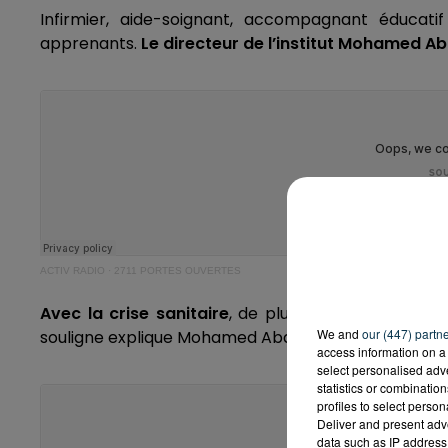
Infirmier, aide-soignant, accompagnant éducati
apprenants.
Le directeur de l’institut Mohamed 
ACTIV RADIO
·
2711 PORTES OUVERTES
Avec la crise sanitaire
, de plus en plus de jeune
We and
our (447) partn
souligne explique Mohamed Abdirahman :
access information on a 
select personalised ad
statistics or combinatio
profiles to select person
Deliver and present adv
data such as IP address 