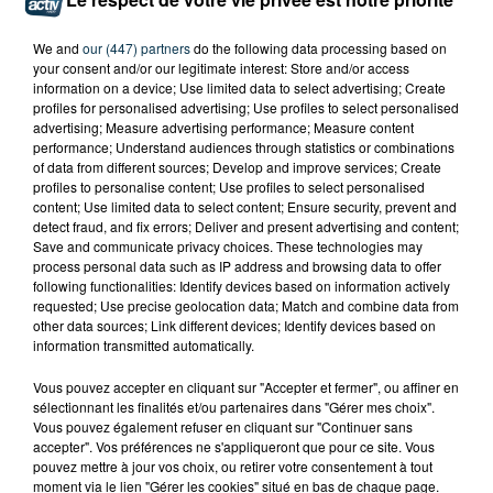
We and
our (447) partners
do the following data processing based on
your consent and/or our legitimate interest: Store and/or access
information on a device; Use limited data to select advertising; Create
profiles for personalised advertising; Use profiles to select personalised
advertising; Measure advertising performance; Measure content
performance; Understand audiences through statistics or combinations
of data from different sources; Develop and improve services; Create
profiles to personalise content; Use profiles to select personalised
content; Use limited data to select content; Ensure security, prevent and
detect fraud, and fix errors; Deliver and present advertising and content;
Save and communicate privacy choices. These technologies may
process personal data such as IP address and browsing data to offer
following functionalities: Identify devices based on information actively
requested; Use precise geolocation data; Match and combine data from
UN CASTING POUR "N’OUBLIEZ PAS LES
other data sources; Link different devices; Identify devices based on
PAROLES !" ORGANISÉ À FIRMINY
information transmitted automatically.
Vous pouvez accepter en cliquant sur "Accepter et fermer", ou affiner en
sélectionnant les finalités et/ou partenaires dans "Gérer mes choix".
Vous pouvez également refuser en cliquant sur "Continuer sans
accepter". Vos préférences ne s'appliqueront que pour ce site. Vous
pouvez mettre à jour vos choix, ou retirer votre consentement à tout
moment via le lien "Gérer les cookies" situé en bas de chaque page.