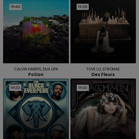
11h40
11h40
11h36
11h36
CALVIN HARRIS, DUA LIPA
TOVE LO, STROMAE
Potion
Des Fleurs
11h33
11h33
11h30
11h30