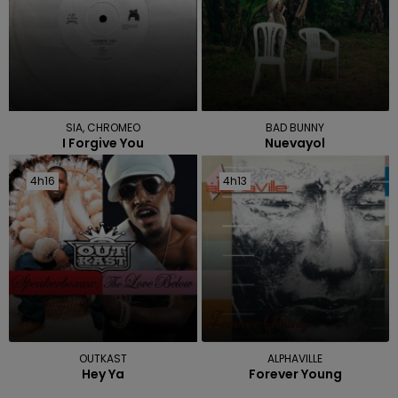
SIA, CHROMEO
BAD BUNNY
I Forgive You
Nuevayol
4h16
4h16
4h13
4h13
OUTKAST
ALPHAVILLE
Hey Ya
Forever Young