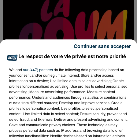
Continuer sans accepter
Le respect de votre vie privée est notre priorité
We and
our (447) partners
do the following data processing based on
your consent and/or our legitimate interest: Store and/or access
information on a device; Use limited data to select advertising; Create
profiles for personalised advertising; Use profiles to select personalised
LA BOUM DÉBARQUE À SAINT-ETIENNE !
advertising; Measure advertising performance; Measure content
performance; Understand audiences through statistics or combinations
of data from different sources; Develop and improve services; Create
profiles to personalise content; Use profiles to select personalised
content; Use limited data to select content; Ensure security, prevent and
detect fraud, and fix errors; Deliver and present advertising and content;
Save and communicate privacy choices. These technologies may
process personal data such as IP address and browsing data to offer
following functionalities: Identify devices based on information actively