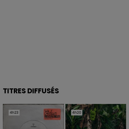
TITRES DIFFUSÉS
4h23
4h23
4h20
4h20