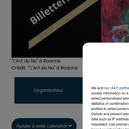
"L'Art du Nu" à Roanne
Crédit :
"L'Art du Nu" à Roanne
Les Amis des Arts
We and
our (447) partn
Organisateur
amisdesarts.roan
access information on a 
select personalised ad
https://laturneam
statistics or combinatio
profiles to select person
Deliver and present adv
data such as IP address 
requested; Use precise g
Ajouter à votre calendrier