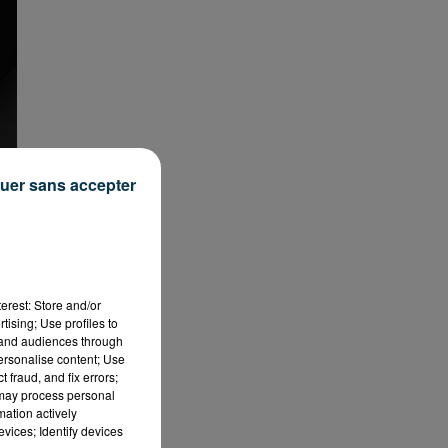
uer sans accepter
erest: Store and/or
tising; Use profiles to
tand audiences through
personalise content; Use
 fraud, and fix errors;
 may process personal
mation actively
vices; Identify devices