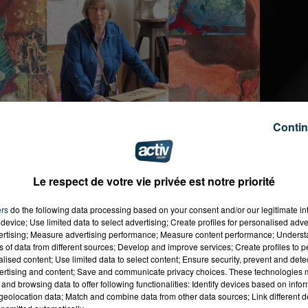
Contin
Le respect de votre vie privée est notre priorité
 de Roanne
ers
do the following data processing based on your consent and/or our legitimate int
ne@gmail.com
device; Use limited data to select advertising; Create profiles for personalised adver
vertising; Measure advertising performance; Measure content performance; Unders
ignen.com/
ns of data from different sources; Develop and improve services; Create profiles to 
alised content; Use limited data to select content; Ensure security, prevent and detect
ertising and content; Save and communicate privacy choices. These technologies
and browsing data to offer following functionalities: Identify devices based on infor
eolocation data; Match and combine data from other data sources; Link different de