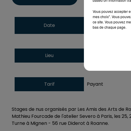
based on information tra
Vous pouvez accepter en 
mes choix". Vous pouvez
du
25 avril 2025 à
ce site. Vous pouvez met
Date
bas de chaque page.
au
27 avril 2025 à
La Turne - 56 rue 
Lieu
42300
Roanne
Tarif
Payant
Stages de nus organisés par Les Amis des Arts de Roa
Mathieu Fourcade de l'atelier Severo à Paris, les 25, 2
Turne à Mignen - 56 rue Diderot à Roanne.