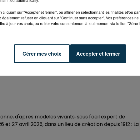
nsmitted automatically.
cliquant sur "Accepter et fermer", ou affiner en sélectionnant les finalités et/ou pa
 également refuser en cliquant sur "Continuer sans accepter". Vos préférences ne 
 10h00
tre à jour vos choix, ou retirer votre consentement à tout moment via le lien "Gérer 
 18h00
Gérer mes choix
Accepter et fermer
Diderot
nne, d'après modèles vivants, sous l'oeil expert de
6 et 27 avril 2025, dans un lieu de création depuis 1912 : La