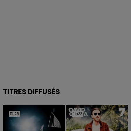
TITRES DIFFUSÉS
11h25
11h25
11h22
11h22