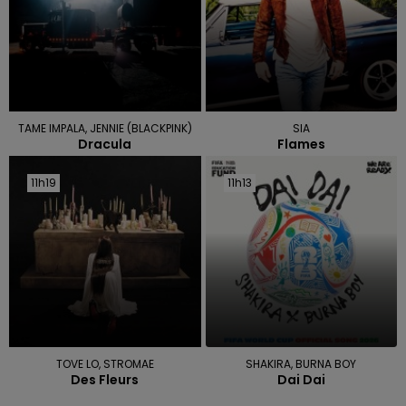
TAME IMPALA, JENNIE (BLACKPINK)
SIA
Dracula
Flames
11h19
11h19
11h13
11h13
TOVE LO, STROMAE
SHAKIRA, BURNA BOY
Des Fleurs
Dai Dai