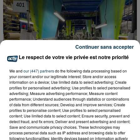
Continuer sans accepter
Le respect de votre vie privée est notre priorité
We and
our (447) partners
do the following data processing based on
your consent and/or our legitimate interest: Store and/or access
information on a device; Use limited data to select advertising; Create
profiles for personalised advertising; Use profiles to select personalised
advertising; Measure advertising performance; Measure content
performance; Understand audiences through statistics or combinations
RECHERCHE GAREUR DE MÉTIERS TEXTILES
of data from different sources; Develop and improve services; Create
SOUHAITANT ÉVOLUER : ATBC...
profiles to personalise content; Use profiles to select personalised
content; Use limited data to select content; Ensure security, prevent and
detect fraud, and fix errors; Deliver and present advertising and content;
Save and communicate privacy choices. These technologies may
process personal data such as IP address and browsing data to offer
following functionalities: Identify devices based on information actively