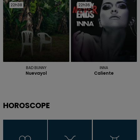
22h38
22h38
22h36
22h36
BAD BUNNY
INNA
Nuevayol
Caliente
HOROSCOPE