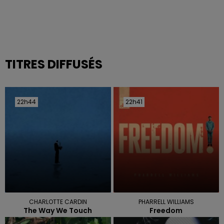
TITRES DIFFUSÉS
22h44
22h44
22h41
22h41
CHARLOTTE CARDIN
PHARRELL WILLIAMS
The Way We Touch
Freedom