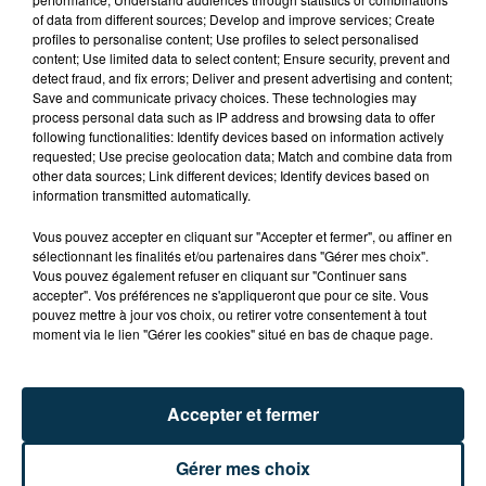
L’ASSE RÉDUIT FACE À SOCHAUX, UNE
of data from different sources; Develop and improve services; Create
profiles to personalise content; Use profiles to select personalised
PREMIÈRE VICTOIRE POUR NOS VERTS ?
content; Use limited data to select content; Ensure security, prevent and
detect fraud, and fix errors; Deliver and present advertising and content;
Save and communicate privacy choices. These technologies may
process personal data such as IP address and browsing data to offer
following functionalities: Identify devices based on information actively
requested; Use precise geolocation data; Match and combine data from
other data sources; Link different devices; Identify devices based on
information transmitted automatically.
Vous pouvez accepter en cliquant sur "Accepter et fermer", ou affiner en
sélectionnant les finalités et/ou partenaires dans "Gérer mes choix".
Vous pouvez également refuser en cliquant sur "Continuer sans
accepter". Vos préférences ne s'appliqueront que pour ce site. Vous
pouvez mettre à jour vos choix, ou retirer votre consentement à tout
moment via le lien "Gérer les cookies" situé en bas de chaque page.
Accepter et fermer
BISON FUTÉ HISSE LE DRAPEAU ROUGE CE
SAMEDI !
Gérer mes choix